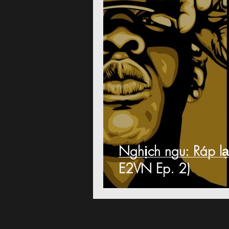
Nghịch ngu: Ráp lạ
E2VN Ep. 2)