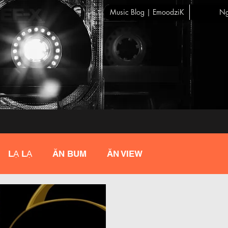
Music Blog | EmoodziK
Ng
LẠ LẠ
ĂN BUM
ĂN VIEW