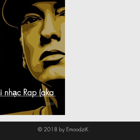
i nhạc Rap (aka
© 2018 by EmoodziK