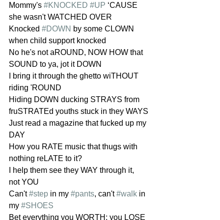
Mommy's 
#KNOCKED
#UP
 ‘CAUSE 
she wasn't WATCHED OVER
Knocked 
#DOWN
 by some CLOWN 
when child support knocked
No he's not aROUND, NOW HOW that 
SOUND to ya, jot it DOWN
I bring it through the ghetto wiTHOUT 
riding 'ROUND
Hiding DOWN ducking STRAYS from 
fruSTRATEd youths stuck in they WAYS
Just read a magazine that fucked up my 
DAY
How you RATE music that thugs with 
nothing reLATE to it?
I help them see they WAY through it, 
not YOU
Can't 
#step
 in my 
#pants
, can't 
#walk
 in 
my 
#SHOES
Bet everything you WORTH; you LOSE 