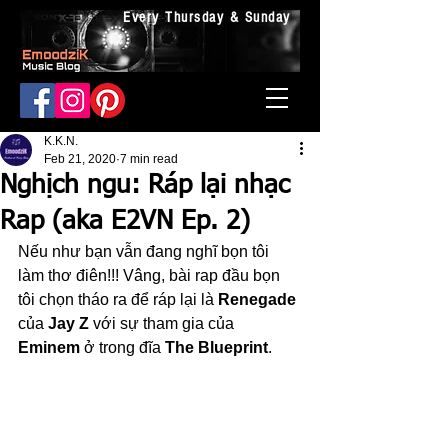
Every Thursday & Sunday
K.K.N.
Feb 21, 2020
7 min read
Nghịch ngu: Ráp lại nhạc
Rap (aka E2VN Ep. 2)
Nếu như bạn vẫn đang nghĩ bọn tôi 
làm thơ điên!!! Vâng, bài rap đầu bọn 
tôi chọn tháo ra để ráp lại là 
Renegade 
của 
Jay Z
 với sự tham gia của
Eminem
 ở trong đĩa 
The Blueprint
.