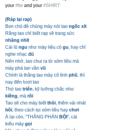
your 
#tie
 and your 
#SHIRT
(Ráp lại rap)
Bọn chó đẻ chúng mày nói tao 
ngốc xít
Rằng tao chỉ biết rap về trang sức 
nhăng nhít
Cái lũ 
ngu
 như mày liệu có 
gu
, hay chỉ 
nghe nhạc 
đú
Nên nhớ, tao chui ra từ xóm liều mà 
mày phá tan vần 
vũ
Chính là thằng tao mày cố tình 
phũ
, thì 
nay đến lượt tao
Thứ tao 
triển
, kỹ lưỡng chắc như 
kiềng
, mà 
rồi
Tao sẽ cho mày biết 
thôi
, thêm vài nhát 
bồi
, theo cách tụi xóm liều hay 
chơi
À lại còn, “THẰNG PHẢN 
BỘI
”, cái 
kiểu mày 
gọi