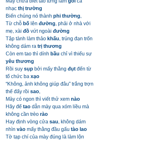
Mày chưa biết tao từng làm 
gỏi
 cả 
nhạc 
thị trường
Biến chúng nó thành 
phi thường
,
Từ chỗ 
bố
 lên 
đường
, phải ở nhà với 
mẹ, xài 
đồ
 vứt ngoài 
đường
Tập tành làm thảo 
khấu
, trúng đạn trốn 
không dám ra 
trị thương
Còn em tao thì dính 
bầu
 chỉ vì thiếu sự 
yêu thương
Rồi suy 
sụp
 bởi mấy thằng 
đụt
 đến từ 
tổ chức ba 
xạo
“Không, ảnh không giúp đâu” trắng trợn 
thế đấy rồi 
sao
,
Mày có ngon thì viết thử xem 
nào
Hãy để 
tao
 dẫn mày qua xóm liều mà 
không cần trèo 
rào
Hay định vòng cửa 
sau
, không dám 
nhìn 
vào
 mấy thằng đầu gấu 
tào lao
Tờ tạp chí của mày đúng là làm lộn 