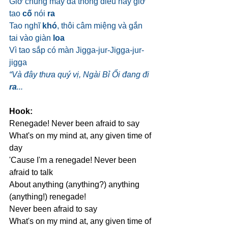
Giờ chúng mày đã thông điều nãy giờ 
tao 
cố
 nói 
ra
Tao nghĩ 
khó
, thôi câm miệng và gắn 
tai vào giàn 
loa
Vì tao sắp có màn Jigga-jur-Jigga-jur-
jigga
“Và đây thưa quý vị, Ngài Bỉ Ổi đang đi 
ra
...
Hook:
Renegade! Never been afraid to say
What's on my mind at, any given time of 
day
'Cause I'm a renegade! Never been 
afraid to talk
About anything (anything?) anything 
(anything!) renegade!
Never been afraid to say
What's on my mind at, any given time of 