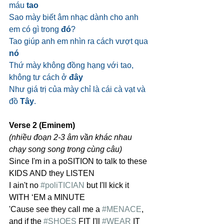
máu 
tao
Sao mày biết âm nhạc dành cho anh 
em có gì trong 
đó
?
Tao giúp anh em nhìn ra cách vượt qua 
nó
Thứ mày không đồng hạng với tao, 
không tư cách ở 
đây
Như giá trị của mày chỉ là cái cà vạt và 
đồ 
Tây
.
Verse 2 (Eminem)
(nhiều đoạn 2-3 âm vần khác nhau 
chạy song song trong cùng câu)
Since I'm in a poSITION to talk to these 
KIDS AND they LISTEN
I ain't no 
#poliTICIAN
 but I'll kick it 
WITH ‘EM a MINUTE
'Cause see they call me a 
#MENACE
, 
and if the 
#SHOES
 FIT I'll 
#WEAR
 IT