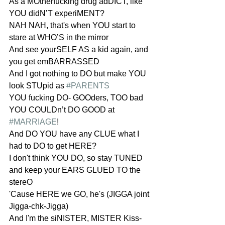
As a MOtherfucking drug adDICT, like 
YOU didN’T experiMENT?
NAH NAH, that's when YOU start to 
stare at WHO’S in the mirror
And see yourSELF AS a kid again, and 
you get emBARRASSED
And I got nothing to DO but make YOU 
look STUpid as 
#PARENTS
YOU fucking DO- GOOders, TOO bad 
YOU COULDn’t DO GOOD at 
#MARRIAGE
!
And DO YOU have any CLUE what I 
had to DO to get HERE?
I don't think YOU DO, so stay TUNED 
and keep your EARS GLUED TO the 
stereO
'Cause HERE we GO, he's (JIGGA joint 
Jigga-chk-Jigga)
And I'm the siNISTER, MISTER Kiss-