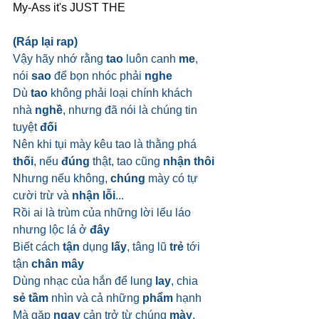
My-Ass it's JUST THE
(Ráp lại rap)
Vậy hãy nhớ rằng 
tao
 luôn canh 
me
, 
nói 
sao
 để bọn nhóc phải 
nghe
Dù 
tao
 không phải loại chính khách 
nhà 
nghề
, nhưng đã nói là chúng tin 
tuyệt 
đối
Nên khi tụi mày kêu tao là thằng phá 
thối
, nếu 
đúng
 thật, tao cũng 
nhận thôi
Nhưng nếu không, 
chúng
 mày có tự 
cười trừ và 
nhận lỗi
...
Rồi ai là trùm của những lời lếu láo 
nhưng lộc lá ở 
đây
Biết cách 
tận
 dụng 
lấy
, tâng lũ 
trẻ
 tới 
tận 
chân mây
Dùng nhạc của hắn để lung 
lay
, chia 
sẻ tầm
 nhìn và cả những 
phẩm
 hạnh
Mà gặp 
ngay
 cản trở từ chúng 
mày
, 