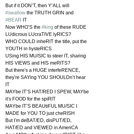
But if it DON’T, then Y’ALL will 
#swallow
 the TRUTH GRIN and 
#BEAR
 IT
Now WHO’S the 
#king
 of these RUDE 
LUdicrous LUcraTIVE lyRICS?
WHO COULD inheRIT the title, put the 
YOUTH in hysteRICS
USing HIS MU/SIC to steer IT, sharing 
HIS VIEWS and HIS meRITS?
But there's a HUGE interfeRENCE, 
they're SAYing YOU SHOULDn’t hear 
IT
MAYbe IT’S HAT/RED I SPEW, MAYbe 
it's FOOD for the spiRIT
MAYbe IT’S BEAUtiFUL MU/SIC I 
MADE for YOU TO just cheRISH
But I'm deBAT/ED, disPUT/ED, 
HAT/ED and VIEWED in AmeriCA