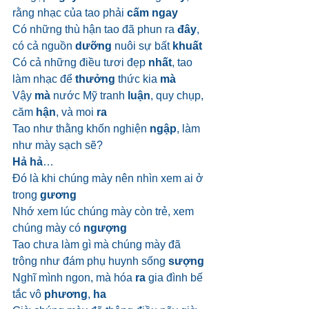
rằng nhạc của tao phải 
cấm ngay
Có những thù hận tao đã phun ra 
đây
, 
có cả nguồn 
dưỡng
 nuôi sự bất 
khuất
Có cả những điều tươi đẹp 
nhất
, tao 
làm nhạc để 
thưởng
 thức kia 
mà
Vậy 
mà
 nước Mỹ tranh 
luận
, quy chụp, 
căm 
hận
, và moi 
ra
Tao như thằng khốn nghiện 
ngập
, làm 
như mày sạch sẽ?
Hả hả
…
Đó là khi chúng mày nên nhìn xem ai ở 
trong 
gương
Nhớ xem lúc chúng mày còn trẻ, xem 
chúng mày có 
ngượng
Tao chưa làm gì mà chúng mày đã 
trông như đám phụ huynh sống 
sượng
Nghĩ mình ngon, mà hóa 
ra
 gia đình bế 
tắc vô 
phương
, 
ha