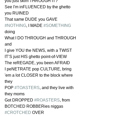
you just skim THROUGH IT?
See I'm inFLUENCED by the ghetto 
you RUINED
That same DUDE you GAVE 
#NOTHING
, I MADE 
#SOMETHING
doing
What I DO THROUGH and THROUGH 
and
I give YOU the NEWS, with a TWIST 
IT’S just HIS ghetto point-of-VIEW
The reREGADE, you been AFRAID
I peNETRATE pop CULTURE, bring 
'em a lot CLOSER to the block where 
they
POP 
#TOASTERS
, and they live with 
they moms
Got DROPPED 
#ROASTERS
, from 
BOTCHED ROBBERies niggas 
#CROTCHED
 OVER