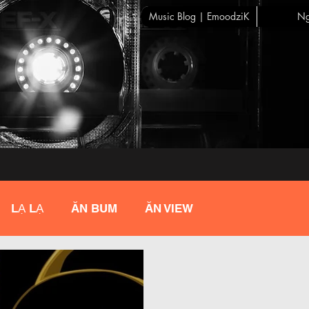
Music Blog | EmoodziK
Ng
LẠ LẠ
ĂN BUM
ĂN VIEW