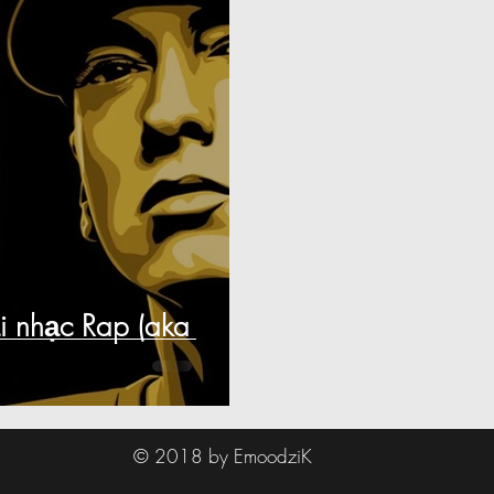
i nhạc Rap (aka
© 2018 by EmoodziK