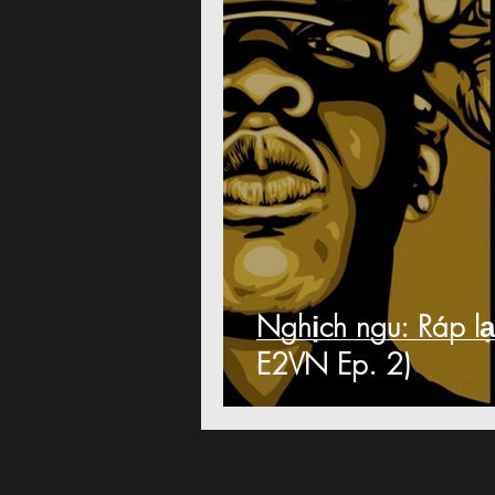
Nghịch ngu: Ráp lạ
E2VN Ep. 2)