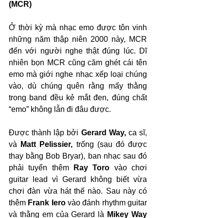
(MCR)
Ở thời kỳ mà nhạc emo được tôn vinh 
những năm thập niên 2000 này, MCR 
đến với người nghe thật đúng lúc. Dĩ 
nhiên bọn MCR cũng căm ghét cái tên 
emo mà giới nghe nhạc xếp loại chúng 
vào, dù chúng quên rằng mấy thằng 
trong band đều kẻ mắt đen, đúng chất 
“emo” không lẫn đi đâu được.
Được thành lập bởi 
Gerard Way,
 ca sĩ, 
và 
Matt Pelissier,
 trống (sau đó được 
thay bằng Bob Bryar), ban nhạc sau đó 
phải tuyển thêm 
Ray Toro
 vào chơi 
guitar lead vì Gerard không biết vừa 
chơi đàn vừa hát thế nào. Sau này có 
thêm 
Frank Iero
 vào đánh rhythm guitar 
và thằng em của Gerard là 
Mikey Way