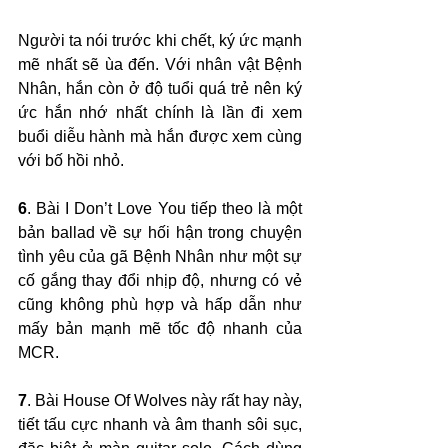
Người ta nói trước khi chết, ký ức mạnh 
mẽ nhất sẽ ùa đến. Với nhân vật Bệnh 
Nhân, hắn còn ở độ tuổi quá trẻ nên ký 
ức hắn nhớ nhất chính là lần đi xem 
buổi diễu hành mà hắn được xem cùng 
với bố hồi nhỏ. 
6
. Bài I Don’t Love You tiếp theo là một 
bản ballad về sự hối hận trong chuyện 
tình yêu của gã Bệnh Nhân như một sự 
cố gắng thay đổi nhịp độ, nhưng có vẻ 
cũng không phù hợp và hấp dẫn như 
mấy bản mạnh mẽ tốc độ nhanh của 
MCR.
7
. Bài House Of Wolves này rất hay này, 
tiết tấu cực nhanh và âm thanh sôi sục, 