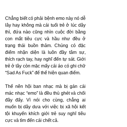
Chẳng biết có phải bệnh emo này nó dễ 
lây hay không mà cái tuổi trẻ ở lúc dậy 
thì, đứa nào cũng nhìn cuộc đời bằng 
con mắt tiêu cực và hầu như đều ở 
trạng thái buồn thảm. Chúng có đặc 
điểm nhận diện là luôn đầy tâm sự, 
thích rạch tay, hay nghĩ đến tự sát. Giới 
trẻ ở tây còn mặc mấy cái áo có ghi chữ 
“Sad As Fuck” để thể hiện quan điểm. 
Thế nên hội ban nhạc mà bị gán cái 
mác nhạc “emo” là đều thù ghét và chối 
đây đẩy. Vì nói cho cùng, chẳng ai 
muốn bị dây dưa với việc bị xã hội kết 
tội khuyến khích giới trẻ suy nghĩ tiêu 
cực và tìm đến cái chết cả.