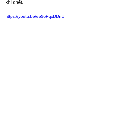
khi chết.
https://youtu.be/ee9oFqxDDnU
10
. Sleep - với một kẻ sắp chết như gã 
Bệnh Nhân, để ngủ và giữ lại những 
giấc mơ đẹp hay để quên đi những điều 
buồn và ám ảnh thì không biết có còn ý 
nghĩa không.
Bài này thuộc dạng emo nhất đĩa khi 
màn cuối lối hát luyến giữa những nốt 
quãng thứ và kết bằng loạt gào thét. 