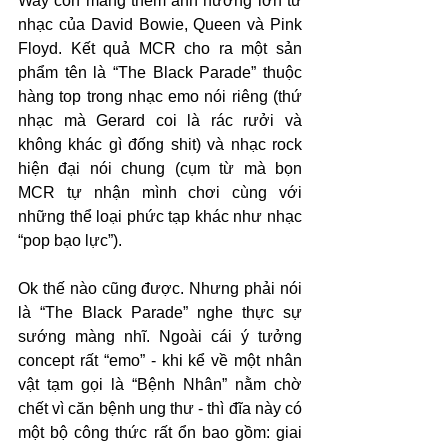
Way còn mang thêm ảnh hưởng lớn từ 
nhạc của David Bowie, Queen và Pink 
Floyd. Kết quả MCR cho ra một sản 
phẩm tên là “The Black Parade” thuộc 
hàng top trong nhạc emo nói riêng (thứ 
nhạc mà Gerard coi là rác rưởi và 
không khác gì đống shit) và nhạc rock 
hiện đại nói chung (cụm từ mà bọn 
MCR tự nhận mình chơi cùng với 
những thể loại phức tạp khác như nhạc 
“pop bạo lực”).
Ok thế nào cũng được. Nhưng phải nói 
là “The Black Parade” nghe thực sự 
sướng màng nhĩ. Ngoài cái ý tưởng 
concept rất “emo” - khi kể về một nhân 
vật tạm gọi là “Bệnh Nhân” nằm chờ 
chết vì căn bệnh ung thư - thì đĩa này có 
một bộ công thức rất ổn bao gồm: giai 