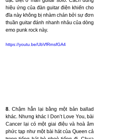
đặc biệt ở màn guitar solo. Cách dùng 
hiệu ứng của đàn guitar điện khiến cho 
đĩa này không bị nhàm chán bởi sự đơn 
thuần guitar đánh nhanh nhảu của dòng 
emo punk rock này.
https://youtu.be/UbVfRmsfGA4
8
. Chậm hẳn lại bằng một bản ballad 
khác. Nhưng khác I Don’t Love You, bài 
Cancer lại có một giai điệu và hoà âm 
phức tạp như một bài hát của Queen cả 
trong tiếng hát bè nhoè tiếng đi. Chưa 