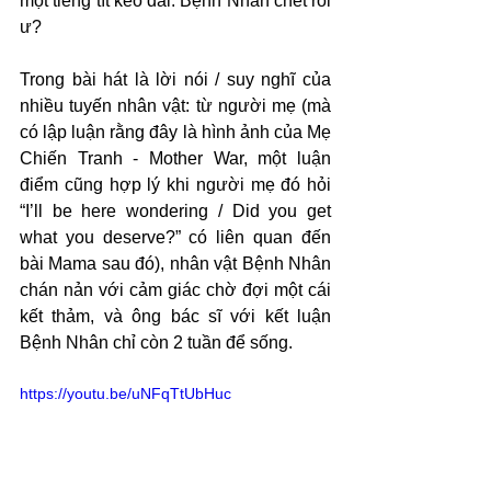
một tiếng tít kéo dài. Bệnh Nhân chết rồi 
ư?
Trong bài hát là lời nói / suy nghĩ của 
nhiều tuyến nhân vật: từ người mẹ (mà 
có lập luận rằng đây là hình ảnh của Mẹ 
Chiến Tranh - Mother War, một luận 
điểm cũng hợp lý khi người mẹ đó hỏi 
“I’ll be here wondering / Did you get 
what you deserve?” có liên quan đến 
bài Mama sau đó), nhân vật Bệnh Nhân 
chán nản với cảm giác chờ đợi một cái 
kết thảm, và ông bác sĩ với kết luận 
Bệnh Nhân chỉ còn 2 tuần để sống.
https://youtu.be/uNFqTtUbHuc