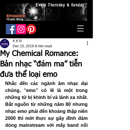
Every Thursday & Sunday
K.K.N.
Dec 15, 2019
8 min read
My Chemical Romance:
Bản nhạc “đám ma” tiễn
đưa thể loại emo
Nhắc đến các ngành âm nhạc đại 
chúng, “emo” có lẽ là một trong 
những từ bị khinh bỉ và lánh xa nhất. 
Bắt nguồn từ những năm 80 nhưng 
nhạc emo phải đến khoảng thập niên 
2000 thì mới thực sự gây đình đám 
dòng mainstream với mấy band nổi 