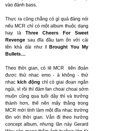
vào đánh bass. 
Thực ra cũng chẳng có gì quá đáng nói 
nếu MCR chỉ có một album thuộc dạng 
hay là 
Three Cheers For Sweet 
Revenge
 sau đĩa đầu tạm ổn với cái 
tên khá dài như 
I Brought You My 
Bullets....
Theo thời gian, có lẽ MCR  tiên đoán 
được thứ nhạc emo - à không - thứ 
nhạc 
kích động
 chỉ có giai đoạn ngắn 
ngủi, vì rồi thì đám fan choai choai sớm 
muộn cũng qua tuổi dậy thì và trưởng 
thành hơn, thế nên mấy thằng trong 
MCR mới tính làm một đĩa nhạc trường 
tồn với thời gian. Vẫn đi theo hướng 
concept album, nhưng lần này Gerard 