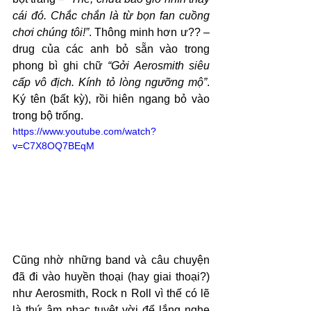
cái đó. Chắc chắn là từ bọn fan cuồng 
chơi chúng tôi!”
. Thông minh hơn ư?? – 
drug của các anh bỏ sẵn vào trong 
phong bì ghi chữ 
“Gởi Aerosmith siêu 
cấp vô địch. Kính tỏ lòng ngưỡng mộ”
. 
Ký tên (bất kỳ), rồi hiên ngang bỏ vào 
trong bộ trống.  
https://www.youtube.com/watch?
v=C7X8OQ7BEqM
Cũng nhờ những band và câu chuyện 
đã đi vào huyền thoại (hay giai thoại?) 
như Aerosmith, Rock n Roll vì thế có lẽ 
là thứ âm nhạc tuyệt vời để lắng nghe 