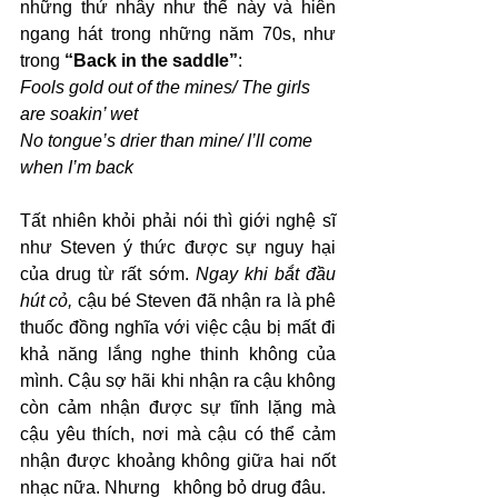
những thứ nhây như thế này và hiên 
ngang hát trong những năm 70s, như 
trong 
“Back in the saddle”
:
Fools gold out of the mines/ The girls 
are soakin’ wet
No tongue’s drier than mine/ I’ll come 
when I’m back
Tất nhiên khỏi phải nói thì giới nghệ sĩ 
như Steven ý thức được sự nguy hại 
của drug từ rất sớm. 
Ngay khi bắt đầu 
hút cỏ,
 cậu bé Steven đã nhận ra là phê 
thuốc đồng nghĩa với việc cậu bị mất đi 
khả năng lắng nghe thinh không của 
mình. Cậu sợ hãi khi nhận ra cậu không 
còn cảm nhận được sự tĩnh lặng mà 
cậu yêu thích, nơi mà cậu có thể cảm 
nhận được khoảng không giữa hai nốt 
nhạc nữa. Nhưng   không bỏ drug đâu.