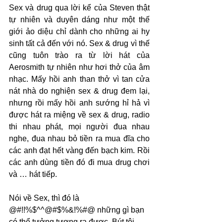
Sex và drug qua lời kể của Steven thật 
tự nhiên và duyên dáng như một thế 
giới ảo diệu chỉ dành cho những ai hy 
sinh tất cả đến với nó. Sex & drug vì thế 
cũng tuôn trào ra từ lời hát của 
Aerosmith tự nhiên như hơi thở của âm 
nhạc. Mấy hồi anh than thở vì tan cửa 
nát nhà do nghiện sex & drug đem lại, 
nhưng rồi mấy hồi anh sướng hỉ hả vì 
được hát ra miệng về sex & drug, radio 
thi nhau phát, mọi người đua nhau 
nghe, đua nhau bỏ tiền ra mua đĩa cho 
các anh đạt hết vàng đến bạch kim. Rồi 
các anh dùng tiền đó đi mua drug chơi 
và … hát tiếp.
Nói về Sex, thì đó là 
@#!!%$^^@#$%&!%#@ những gì bạn 
có thể tưởng tượng ra được. Bút tôi 