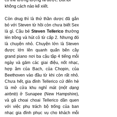
không cách nào kể xiết.
Còn drug thì là thứ thần dược đã gắn 
bó với Steven từ hồi còn chưa biết Sex 
là gì. Cậu bé 
Steven Tellerico
 thường 
lén trồng và hút cỏ từ cấp 2. Nhưng đó 
là chuyện nhỏ. Chuyện lớn là Steven 
được lớn lên quanh quẩn bên cây 
grand piano nơi ba cậu tập 4 tiếng mỗi 
ngày và găm các giai điệu, nốt nhạc, 
hợp âm của Bach, của Chopin, của 
Beethoven vào đầu từ khi còn rất nhỏ. 
Chưa hết, gia đình Tellerico cứ đến hè 
là mở cửa khu nghỉ mát (
một dạng 
airbnb
) ở Sunapee (New Hampshire), 
và gã choai choai Tellerico dần quen 
với việc phụ trách bộ trống của ban 
nhạc gia đình phục vụ cho khách mỗi 