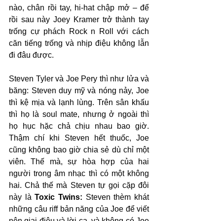
nào, chân rồi tay, hi-hat chập mở – để 
rồi sau này Joey Kramer trở thành tay 
trống cự phách Rock n Roll với cách 
căn tiếng trống và nhịp điệu không lẫn 
đi đâu được. 
Steven Tyler và Joe Pery thì như lửa và 
băng: Steven duy mỹ và nóng nảy, Joe 
thì kệ mịa và lạnh lùng. Trên sân khấu 
thì họ là soul mate, nhưng ở ngoài thì 
họ hục hặc chả chịu nhau bao giờ. 
Thậm chí khi Steven hết thuốc, Joe 
cũng không bao giờ chia sẻ dù chỉ một 
viên. Thế mà, sự hòa hợp của hai 
người trong âm nhạc thì có một không 
hai. Chả thế mà Steven tự gọi cặp đôi 
này là 
Toxic Twins:
 Steven thèm khát 
những câu riff bản năng của Joe để viết 
nên giai điệu và lời ca, và không có Joe 