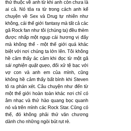
thứ thuộc về anh từ khi anh còn chưa là 
ai cả. Nó tỏa ra từ trong cách anh kể 
chuyện về Sex và Drug tự nhiên như 
không, cái thế giới fantasy mà tất cả các 
gã Rock fan như tôi (chúng ta) đều thèm 
được nhấp một ngụp cái hương vị đấy 
mà không thể - một thế giới quá khác 
biệt với nơi chúng ta lớn lên. Tôi không 
hề cảm thấy ác cảm khi đọc từ một gã 
sái nghiện quặt quẹo
, đối xử tệ bạc với 
vợ con và anh em của mình, cũng 
không hề cảm thấy bất bình khi Steven 
tỏ ra phán xét. Câu chuyện như đến từ 
một thế giới hoàn toàn khác nơi chỉ có 
âm nhạc và thứ hào quang bọc quanh 
nó và trên mình các Rock Star. Cũng có 
thể, đó không phải thứ văn chương 
dành cho những ngòi bút rụt rè.