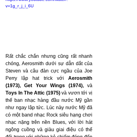
v=1g_r_j_i_6U
Rất chắc chắn nhưng cũng rất nhanh 
chóng, Aerosmith dưới sự dẫn dắt của 
Steven và câu đàn cực ngầu của Joe 
Perry lập hat trick với 
Aerosmith 
(1973), Get Your Wings (1974),
 và 
Toys In The Attic (1975)
 và vươn tới vị 
thế ban nhạc hàng đầu nước Mỹ gần 
như ngay lập tức. Lúc này nước Mỹ đã 
có một band nhạc Rock siêu hạng chơi 
nhạc nặng trên nền Blues, với lời hát 
ngông cuồng và giàu giai điệu có thể 
đối trọng với những kẻ chiếm đóng đến 