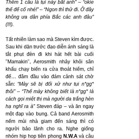
Thêm 1 câu là tụi này bắt anh”
 – 
“okie 
thế để cố nhé!”
 – 
“Ngon thì thử đi. Ở đây 
không ưa dân phía Bắc các anh đâu” 
(!!!).
Tất nhiên làm sao mà Steven kìm được. 
Sau khi dặn trước đạo diễn ánh sáng là 
tắt phụt đèn đi khi hát hết bài cuối 
"Mamakin", Aerosmith nhảy khỏi sân 
khấu chạy biến ra cửa thoát hiểm, chỉ 
để… đâm đầu vào đám cảnh sát chờ 
sẵn: 
“Mày sẽ bị đối xử như tụi n*gg* 
thôi” – “Thế mày không biết là n*gg* là 
cách gọi miệt thị mà người da trắng hèn 
hạ nghĩ ra à” 
Steven đáp – và ăn ngay 
một đạp vào bụng. Cả band Aerosmith 
nếm mùi nhà giam đến sáng thì có 
người bảo lãnh cho ra. Nghe giống 
nhóm hip hop tiên phong 
N.W.A 
và câu 