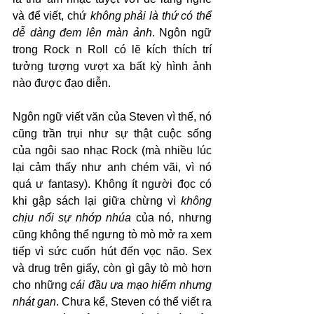
và để viết, chứ 
không phải là thứ có thể 
dễ dàng đem lên màn ảnh
. Ngôn ngữ 
trong Rock n Roll có lẽ kích thích trí 
tưởng tượng vượt xa bất kỳ hình ảnh 
nào được đạo diễn.
Ngôn ngữ viết văn của Steven vì thế, nó 
cũng trần trụi như sự thật cuộc sống 
của ngôi sao nhạc Rock (mà nhiều lúc 
lại cảm thấy như anh chém vãi, vì nó 
quá ư fantasy). Không ít người đọc có 
khi gập sách lại giữa chừng vì 
không 
chịu nổi sự nhớp nhúa
 của nó, nhưng 
cũng không thể ngưng tò mò mở ra xem 
tiếp vì sức cuốn hút đến vọc não. Sex 
và drug trên giấy, còn gì gây tò mò hơn 
cho những 
cái đầu ưa mạo hiểm nhưng 
nhát gan
. Chưa kể, Steven có thể viết ra 