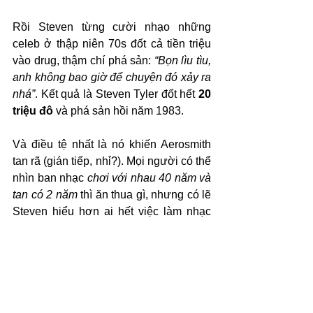
Rồi Steven từng cười nhạo những 
celeb ở thập niên 70s đốt cả tiền triệu 
vào drug, thậm chí phá sản: 
“Bọn lìu tìu, 
anh không bao giờ để chuyện đó xảy ra 
nhá”
. Kết quả là Steven Tyler đốt hết 
20 
triệu đô
 và phá sản hồi năm 1983.
Và điều tệ nhất là nó khiến Aerosmith 
tan rã (gián tiếp, nhỉ?). Mọi người có thể 
nhìn ban nhạc 
chơi với nhau 40 năm và 
tan có 2 năm 
thì ăn thua gì, nhưng có lẽ 
Steven hiểu hơn ai hết việc làm nhạc 
mà không còn những người anh em 
xung quanh nó nhạt nhẽo vô vị thế nào, 
nhất là khi còn đang bị phá sản và 
mỗi 
ngày quản lý chỉ cho $20 để cầm hơi
. 
Chuyện là vợ Steven và vợ Joe cãi 
nhau và một cô đổ bịch sữa lên người 