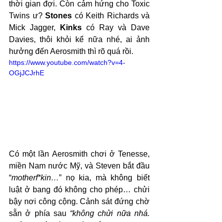
thời gian đợi. Còn cảm hứng cho Toxic 
Twins ư? 
Stones
 có Keith Richards và 
Mick Jagger, 
Kinks
 có Ray và Dave 
Davies, thôi khỏi kể nữa nhé, ai ảnh 
hưởng đến Aerosmith thì rõ quá rồi.
https://www.youtube.com/watch?v=4-
OGjJCJrhE
Có một lần Aerosmith chơi ở Tenesse, 
miền Nam nước Mỹ, và Steven bắt đầu 
“
motherf*kin…
” nọ kia, mà không biết 
luật ở bang đó không cho phép… chửi 
bậy nơi công cộng. Cảnh sát đứng chờ 
sẵn ở phía sau 
“không chửi nữa nhá. 