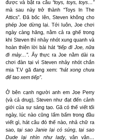
được và bật ra câu 
“toys, toys, toys…”
mà sau này trở thành “Toys In The 
Attics”. Đã bốc lên, Steven không cho 
phép Joe dừng lại. Tới luôn, Joe chơi 
ngày càng hăng, nằm cả ra ghế trong 
khi Steven thì nhảy nhót xung quanh và 
hoàn thiện lời bài hát 
“tiếp đi Joe, nữa 
đi mày…”
. Ấy thực ra Joe nằm dài ra 
chơi đàn tại vì Steven nhảy nhót chắn 
mịa T.V gã đang xem: 
“hát xong chưa 
để tao xem tiếp”
.
Ở bên cạnh người anh em Joe Perry 
(và cả drug), Steven như đạt đến cảnh 
giới của sự sáng tạo. Gã có thể viết tối 
ngày, lúc nào cũng lẩm bẩm trong đầu 
viết gì, hát câu đó thế nào, nhả chữ ra 
sao, 
tại sao Janie lại có súng
, 
tại sao 
Dude lại nhìn như lady
, vân vân… 