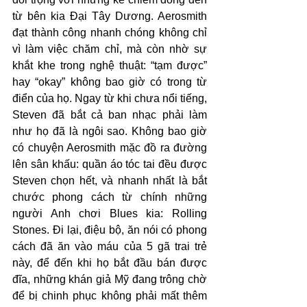
từ bên kia Đại Tây Dương. Aerosmith 
đạt thành công nhanh chóng không chỉ 
vì làm việc chăm chỉ, mà còn nhờ sự 
khắt khe trong nghệ thuật: “tạm được” 
hay “okay” không bao giờ có trong từ 
điển của họ. Ngay từ khi chưa nổi tiếng, 
Steven đã bắt cả ban nhạc phải làm 
như họ đã là ngôi sao. Không bao giờ 
có chuyện Aerosmith mặc đồ ra đường 
lên sân khấu: quần áo tóc tai đều được 
Steven chọn hết, và nhanh nhất là bắt 
chước phong cách từ chính những 
người Anh chơi Blues kia: Rolling 
Stones. Đi lại, điệu bộ, ăn nói có phong 
cách đã ăn vào máu của 5 gã trai trẻ 
này, để đến khi họ bắt đầu bán được 
đĩa, những khán giả Mỹ đang trông chờ 
để bị chinh phục không phải mất thêm 