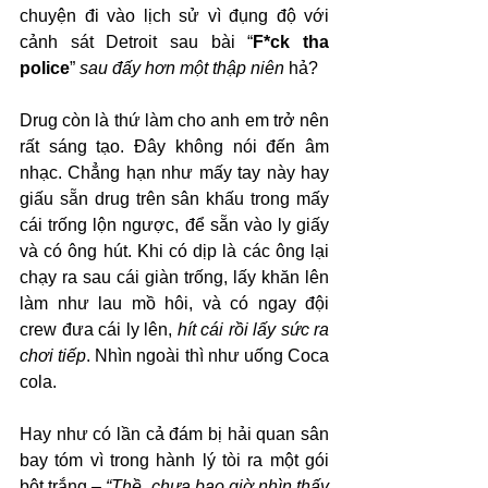
chuyện đi vào lịch sử vì đụng độ với 
cảnh sát Detroit sau bài “
F*ck tha 
police
” 
sau đấy hơn một thập niên
 hả?
Drug còn là thứ làm cho anh em trở nên 
rất sáng tạo. Đây không nói đến âm 
nhạc. Chẳng hạn như mấy tay này hay 
giấu sẵn drug trên sân khấu trong mấy 
cái trống lộn ngược, để sẵn vào ly giấy 
và có ông hút. Khi có dịp là các ông lại 
chạy ra sau cái giàn trống, lấy khăn lên 
làm như lau mồ hôi, và có ngay đội 
crew đưa cái ly lên, 
hít cái rồi lấy sức ra 
chơi tiếp
. Nhìn ngoài thì như uống Coca 
cola. 
Hay như có lần cả đám bị hải quan sân 
bay tóm vì trong hành lý tòi ra một gói 
bột trắng – 
“Thề, chưa bao giờ nhìn thấy 