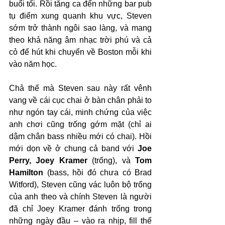
buổi tối. Rồi tăng ca đến những bar pub 
tụ điểm xung quanh khu vực, Steven 
sớm trở thành ngôi sao làng, và mang 
theo khả năng âm nhạc trời phú và cả 
cỏ để hút khi chuyển về Boston mỗi khi 
vào năm học.
Chả thế mà Steven sau này rất vênh 
vang về cái cục chai ở bàn chân phải to 
như ngón tay cái, minh chứng của việc 
anh chơi cũng trống gớm mặt (chỉ ai 
dậm chân bass nhiều mới có chai). Hồi 
mới dọn về ở chung cả band với 
Joe 
Perry, Joey Kramer
 (trống), và 
Tom 
Hamilton
 (bass, hồi đó chưa có Brad 
Witford), Steven cũng vác luôn bộ trống 
của anh theo và chính Steven là người 
đã chỉ Joey Kramer đánh trống trong 
những ngày đầu – vào ra nhịp, fill thế 