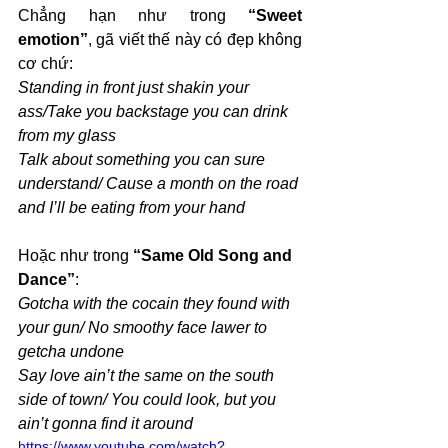
Chẳng hạn như trong 
“Sweet 
emotion”
, gã viết thế này có đẹp không 
cơ chứ:
Standing in front just shakin your 
ass/Take you backstage you can drink 
from my glass
Talk about something you can sure 
understand/ Cause a month on the road 
and I’ll be eating from your hand 
Hoặc như trong 
“Same Old Song and 
Dance”
:
Gotcha with the cocain they found with 
your gun/ No smoothy face lawer to 
getcha undone
Say love ain’t the same on the south 
side of town/ You could look, but you 
ain’t gonna find it around
https://www.youtube.com/watch?