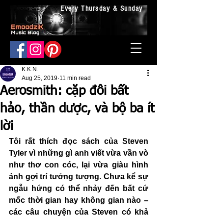
Every Thursday & Sunday
K.K.N.
Aug 25, 2019
11 min read
Aerosmith: cặp đôi bất
hảo, thần dược, và bộ ba ít
lời
Tôi rất thích đọc sách của Steven 
Tyler vì những gì anh viết vừa vần vò 
như thơ con cóc, lại vừa giàu hình 
ảnh gợi trí tưởng tượng. Chưa kể sự 
ngẫu hứng có thể nhảy đến bất cứ 
mốc thời gian hay không gian nào – 
các câu chuyện của Steven có khả 