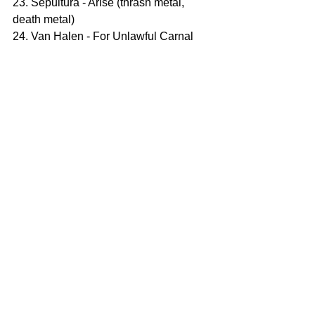
23. Sepultura - Arise (thrash metal, 
death metal)
24. Van Halen - For Unlawful Carnal 
Knowledge (hard rock)
25. Bonnie Raitt - Luck of the Draw 
(blues rock)
26. Crowded House - Woodface 
(alternative rock)
27. Bryan Adams - Waking Up the 
Neighbours (pop rock)
28. Overkill - Horrorscope (thrash metal)
29. Rush - Roll The Bones (hard rock, 
progressive rock)
30. Gamma Ray - Sigh No More (power 
metal)
Hẹn gặp lại!
ĂN BUM