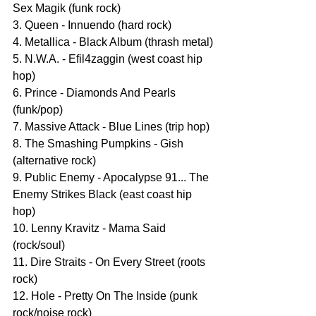
Sex Magik (funk rock)
3. Queen - Innuendo (hard rock)
4. Metallica - Black Album (thrash metal)
5. N.W.A. - Efil4zaggin (west coast hip 
hop)
6. Prince - Diamonds And Pearls 
(funk/pop)
7. Massive Attack - Blue Lines (trip hop)
8. The Smashing Pumpkins - Gish 
(alternative rock)
9. Public Enemy - Apocalypse 91... The 
Enemy Strikes Black (east coast hip 
hop)
10. Lenny Kravitz - Mama Said 
(rock/soul)
11. Dire Straits - On Every Street (roots 
rock)
12. Hole - Pretty On The Inside (punk 
rock/noise rock)