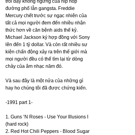
trỗi dậy không ngừng của hip hop 
đường phố lẫn gangsta. Freddie 
Mercury chết trước sự ngạc nhiên của 
tất cả mọi người đem đến nhiều nhận 
thức hơn về căn bệnh aids thế kỷ. 
Michael Jackson ký hợp đồng với Sony 
lên đến 1 tỷ dollar. Và còn rất nhiều sự 
kiện chấn động xảy ra trên thế giới mà 
mọi người đều có thể tìm lại từ dòng 
chảy của âm nhạc năm đó.
Và sau đây là một nửa của những gì 
hay ho chúng tôi đã được chứng kiến.
-1991 part 1-
1. Guns ‘N Roses - Use Your Illusions I 
(hard rock)
2. Red Hot Chili Peppers - Blood Sugar 