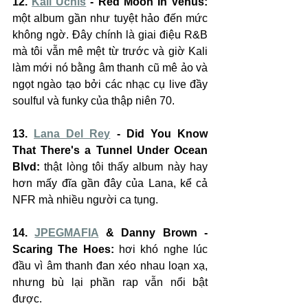
12. 
Kali Uchis
 - Red Moon In Venus:
một album gần như tuyệt hảo đến mức 
không ngờ. Đây chính là giai điệu R&B 
mà tôi vẫn mê mệt từ trước và giờ Kali 
làm mới nó bằng âm thanh cũ mê ảo và 
ngọt ngào tạo bởi các nhạc cụ live đầy 
soulful và funky của thập niên 70.
13. 
Lana Del Rey
 - Did You Know 
That There's a Tunnel Under Ocean 
Blvd:
 thật lòng tôi thấy album này hay 
hơn mấy đĩa gần đây của Lana, kể cả 
NFR mà nhiều người ca tụng.
14. 
JPEGMAFIA
 & Danny Brown - 
Scaring The Hoes:
 hơi khó nghe lúc 
đầu vì âm thanh đan xéo nhau loạn xạ, 
nhưng bù lại phần rap vẫn nổi bật 
được.