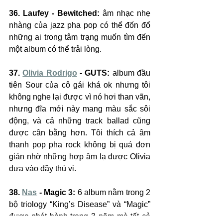
36. Laufey - Bewitched:
 âm nhạc nhẹ 
nhàng của jazz pha pop có thể đốn đổ 
những ai trong tâm trạng muốn tìm đến 
một album có thể trải lòng.
37. 
Olivia Rodrigo
 - GUTS:
 album đầu 
tiên Sour của cô gái khá ok nhưng tôi 
không nghe lại được vì nó hơi than vãn, 
nhưng đĩa mới này mang màu sắc sôi 
động, và cả những track ballad cũng 
được cân bằng hơn. Tôi thích cả âm 
thanh pop pha rock không bị quá đơn 
giản nhờ những hợp âm lạ được Olivia 
đưa vào đầy thú vị.
38. 
Nas
 - Magic 3: 
6 album nằm trong 2 
bộ triology “King’s Disease” và “Magic” 
được phát hành trong 3 năm mà tất cả 