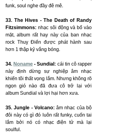
funk, soul nghe đầy đê mê.
33. The Hives - The Death of Randy 
Fitzsimmons:
 nhạc sôi động và bổ vào 
mặt, album rất hay này của ban nhạc 
rock Thuỵ Điển được phát hành sau 
hơn 1 thập kỷ vắng bóng.
34. 
Noname
 - Sundial:
 cái tin cô rapper 
này định dừng sự nghiệp âm nhạc 
khiến tôi thất vọng lắm. Nhưng không rõ 
ngọn gió nào đã đưa cô trở lại với 
album Sundial và lợi hại hơn xưa.
35. Jungle - Volcano:
 âm nhạc của bộ 
đôi này có gì đó luôn rất funky, cuốn tai 
lắm bởi nó có nhạc điện tử mà lại 
soulful.