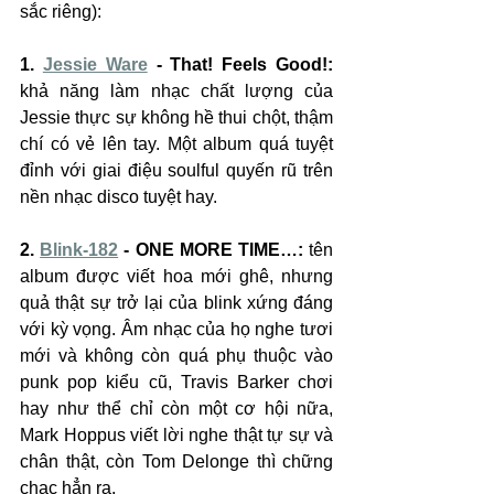
sắc riêng):
1. 
Jessie Ware
 - That! Feels Good!:
khả năng làm nhạc chất lượng của 
Jessie thực sự không hề thui chột, thậm 
chí có vẻ lên tay. Một album quá tuyệt 
đỉnh với giai điệu soulful quyến rũ trên 
nền nhạc disco tuyệt hay.
2. 
Blink-182
 - ONE MORE TIME…:
 tên 
album được viết hoa mới ghê, nhưng 
quả thật sự trở lại của blink xứng đáng 
với kỳ vọng. Âm nhạc của họ nghe tươi 
mới và không còn quá phụ thuộc vào 
punk pop kiểu cũ, Travis Barker chơi 
hay như thể chỉ còn một cơ hội nữa, 
Mark Hoppus viết lời nghe thật tự sự và 
chân thật, còn Tom Delonge thì chững 
chạc hẳn ra.