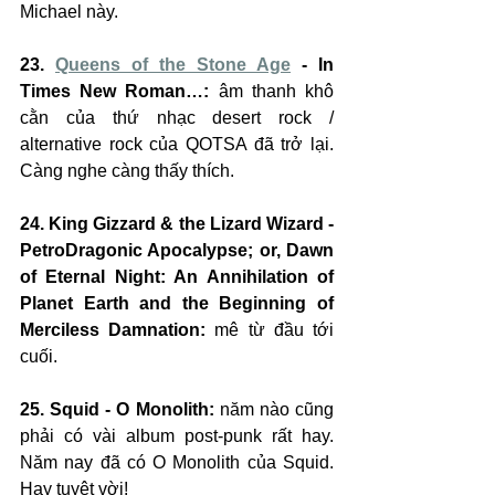
Michael này.
23. 
Queens of the Stone Age
 - In 
Times New Roman…:
 âm thanh khô 
cằn của thứ nhạc desert rock / 
alternative rock của QOTSA đã trở lại. 
Càng nghe càng thấy thích.
24. King Gizzard & the Lizard Wizard - 
PetroDragonic Apocalypse; or, Dawn 
of Eternal Night: An Annihilation of 
Planet Earth and the Beginning of 
Merciless Damnation:
 mê từ đầu tới 
cuối.
25. Squid - O Monolith:
 năm nào cũng 
phải có vài album post-punk rất hay. 
Năm nay đã có O Monolith của Squid. 
Hay tuyệt vời!