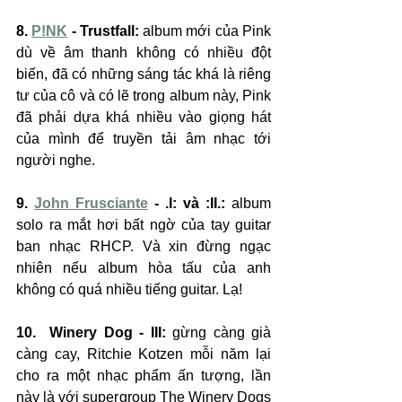
8. 
P!NK
 - Trustfall: 
album mới của Pink 
dù về âm thanh không có nhiều đột 
biến, đã có những sáng tác khá là riêng 
tư của cô và có lẽ trong album này, Pink 
đã phải dựa khá nhiều vào giọng hát 
của mình để truyền tải âm nhạc tới 
người nghe.
9. 
John Frusciante
 - .I: và :II.:
 album 
solo ra mắt hơi bất ngờ của tay guitar 
ban nhạc RHCP. Và xin đừng ngạc 
nhiên nếu album hòa tấu của anh 
không có quá nhiều tiếng guitar. Lạ!
10.  Winery Dog - III:
 gừng càng già 
càng cay, Ritchie Kotzen mỗi năm lại 
cho ra một nhạc phẩm ấn tượng, lần 
này là với supergroup The Winery Dogs 