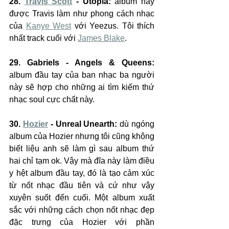
28. 
Travis Scott
 - Utopia:
 album này 
được Travis làm như phong cách nhạc 
của 
Kanye West
 với Yeezus. Tôi thích 
nhất track cuối với 
James Blake
.
29. Gabriels - Angels & Queens: 
album đầu tay của ban nhạc ba người 
này sẽ hợp cho những ai tìm kiếm thứ 
nhạc soul cực chất này.
30. 
Hozier
 - Unreal Unearth: 
dù ngóng 
album của Hozier nhưng tôi cũng không 
biết liệu anh sẽ làm gì sau album thứ 
hai chỉ tạm ok. Vậy mà đĩa này làm điều 
y hệt album đầu tay, đó là tạo cảm xúc 
từ nốt nhạc đầu tiên và cứ như vậy 
xuyên suốt đến cuối. Một album xuất 
sắc với những cách chọn nốt nhạc đẹp 
đặc trưng của Hozier với phần 