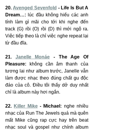
20. 
Avenged Sevenfold
 - Life Is But A 
Dream…:
 lúc đầu không hiểu các anh 
tính làm gì mãi cho tới khi nghe đến 
track (G) rồi (O) rồi (D) thì mới ngộ ra. 
Việc tiếp theo là chỉ việc nghe repeat lại 
từ đầu đĩa.
21. 
Janelle Monáe
 - The Age Of 
Pleasure:
 không cần âm thanh của 
tương lai như album trước, Janelle vẫn 
làm được nhạc theo đúng chất gu độc 
đáo của cô. Điều tôi thấy dở duy nhất 
chỉ là album này hơi ngắn.
22. 
Killer Mike
 - Michael:
 nghe nhiều 
nhạc của Run The Jewels quá mà quên 
mất Mike cũng rap cực hay trên beat 
nhạc soul và gospel như chính album 