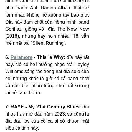
album Cracker Island của Gorillaz được 
phát hành. Anh Damon Albarn thật sự 
làm nhạc không hề xuống tay bao giờ. 
Đĩa này đậm chất của riêng mình band 
Gorillaz, giống với đĩa The Now Now 
(2018), nhưng hay hơn nhiều. Tôi vẫn 
mê nhất bài “Silent Running”.
6. 
Paramore
 - This Is Why:
 đĩa này rất 
hay. Nó có hơi hướng nhạc mà Hayley 
Williams sáng tác trong hai đĩa solo của 
cô, nhưng khác là giờ có cả band chơi 
và đặc biệt phần trống chơi rất sướng 
tai bởi Zac Farro.
7. RAYE - My 21st Century Blues: 
đĩa 
nhạc hay mở đầu năm 2023, và cũng là 
đĩa đầu tay của cô ca sĩ có khuôn mặt 
siêu cá tính này.