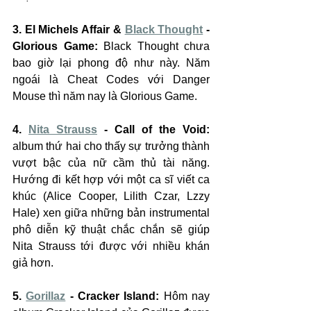
3. El Michels Affair & 
Black Thought
 - 
Glorious Game:
 Black Thought chưa 
bao giờ lại phong độ như này. Năm 
ngoái là Cheat Codes với Danger 
Mouse thì năm nay là Glorious Game.
4. 
Nita Strauss
 - Call of the Void:
album thứ hai cho thấy sự trưởng thành 
vượt bậc của nữ cầm thủ tài năng. 
Hướng đi kết hợp với một ca sĩ viết ca 
khúc (Alice Cooper, Lilith Czar, Lzzy 
Hale) xen giữa những bản instrumental 
phô diễn kỹ thuật chắc chắn sẽ giúp 
Nita Strauss tới được với nhiều khán 
giả hơn.
5. 
Gorillaz
 - Cracker Island:
 Hôm nay 