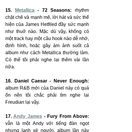
15. 
Metallica
 - 72 Seasons:
 rhythm 
chặt chẽ và mạnh mẽ, lời hát và sức thể 
hiện của James Hetfiled đầy sức mạnh 
như thuở nào. Mặc dù vậy, không có 
một track hay một câu hook nào dễ nhớ, 
định hình, hoặc gây ám ảnh suốt cả 
album như cách Metallica thường làm. 
Có thể tôi phải nghe lại thêm vài lần 
nữa.
16. Daniel Caesar - Never Enough:
album R&B mới của Daniel này có quá 
ổn nên tôi chắc phải tìm nghe lại 
Freudian lại vậy.
17. 
Andy James
 - Fury From Above: 
vẫn là một Andy với tiếng đàn ngọt 
nhưng lạnh xé người, album lần này 