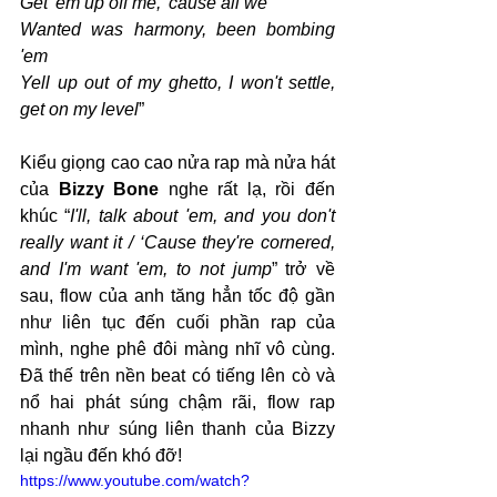
Get 'em up off me, 'cause all we
Wanted was harmony, been bombing 
'em
Yell up out of my ghetto, I won't settle, 
get on my level
”
Kiểu giọng cao cao nửa rap mà nửa hát 
của 
Bizzy Bone
 nghe rất lạ, rồi đến 
khúc “
I'll, talk about 'em, and you don't 
really want it / ‘Cause they're cornered, 
and I'm want 'em, to not jump
” trở về 
sau, flow của anh tăng hẳn tốc độ gần 
như liên tục đến cuối phần rap của 
mình, nghe phê đôi màng nhĩ vô cùng. 
Đã thế trên nền beat có tiếng lên cò và 
nổ hai phát súng chậm rãi, flow rap 
nhanh như súng liên thanh của Bizzy 
lại ngầu đến khó đỡ!
https://www.youtube.com/watch?