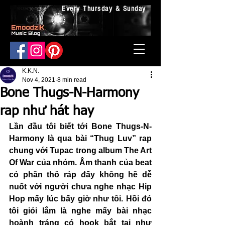
Every Thursday & Sunday
K.K.N.
Nov 4, 2021
8 min read
Bone Thugs-N-Harmony
rap như hát hay
Lần đầu tôi biết tới Bone Thugs-N-
Harmony là qua bài “Thug Luv” rap 
chung với Tupac trong album The Art 
Of War của nhóm. Âm thanh của beat 
có phần thô ráp đấy không hề dễ 
nuốt với người chưa nghe nhạc Hip 
Hop mấy lúc bấy giờ như tôi. Hồi đó 
tôi giỏi lắm là nghe mấy bài nhạc 
hoành tráng có hook bắt tai như 