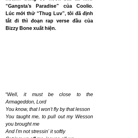
“Gangsta’s Paradise” của Coolio. 
Lúc mới thử “Thug Luv”, tôi đã định 
tắt đi thì đoạn rap verse đầu của 
Bizzy Bone xuất hiện.
“
Well, it must be close to the 
Armageddon, Lord
You know, that I won't fly by that lesson
You taught me, to pull out my Wesson 
you brought me
And I'm not stressin' it softly