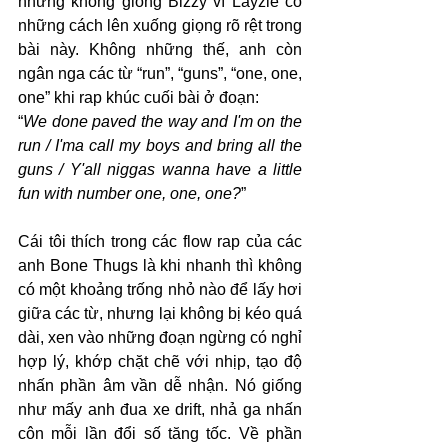
nhưng không giống Bizzy vì Layzie có 
những cách lên xuống giọng rõ rệt trong 
bài này. Không những thế, anh còn 
ngân nga các từ “run”, “guns”, “one, one, 
one” khi rap khúc cuối bài ở đoạn:
“
We done paved the way and I'm on the 
run / I'ma call my boys and bring all the 
guns / Y'all niggas wanna have a little 
fun with number one, one, one?
”
Cái tôi thích trong các flow rap của các 
anh Bone Thugs là khi nhanh thì không 
có một khoảng trống nhỏ nào để lấy hơi 
giữa các từ, nhưng lại không bị kéo quá 
dài, xen vào những đoạn ngừng có nghỉ 
hợp lý, khớp chặt chẽ với nhịp, tạo độ 
nhấn phần âm vần dễ nhận. Nó giống 
như mấy anh đua xe drift, nhả ga nhấn 
côn mỗi lần đổi số tăng tốc. Về phần 