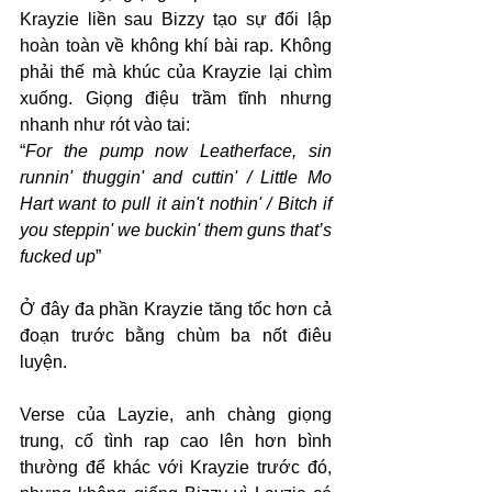
Krayzie liền sau Bizzy tạo sự đối lập 
hoàn toàn về không khí bài rap. Không 
phải thế mà khúc của Krayzie lại chìm 
xuống. Giọng điệu trầm tĩnh nhưng 
nhanh như rót vào tai:
“
For the pump now Leatherface, sin 
runnin' thuggin' and cuttin' / Little Mo 
Hart want to pull it ain't nothin' / Bitch if 
you steppin' we buckin' them guns that’s 
fucked up
”
Ở đây đa phần Krayzie tăng tốc hơn cả 
đoạn trước bằng chùm ba nốt điêu 
luyện.
Verse của Layzie, anh chàng giọng 
trung, cố tình rap cao lên hơn bình 
thường để khác với Krayzie trước đó, 