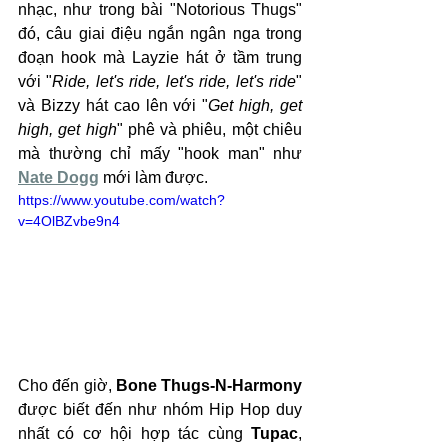
nhạc, như trong bài "Notorious Thugs" 
đó, câu giai điệu ngắn ngân nga trong 
đoạn hook mà Layzie hát ở tầm trung 
với "
Ride, let's ride, let's ride, let's ride
" 
và Bizzy hát cao lên với "
Get high, get 
high, get high
" phê và phiêu, một chiêu 
mà thường chỉ mấy "hook man" như 
Nate Dogg
 mới làm được. 
https://www.youtube.com/watch?
v=4OlBZvbe9n4
Cho đến giờ, 
Bone Thugs-N-Harmony
được biết đến như nhóm Hip Hop duy 
nhất có cơ hội hợp tác cùng 
Tupac
, 