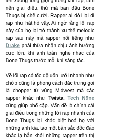
lên xuống tông giọng trong khi rap, làm 
nên giai điệu, thứ mà ban đầu Bone 
Thugs bị chê cười. Rapper ai đời lại đi 
rap như hát hò vậy. Ai ngờ rằng lối rap 
này của họ lại trở thành xu thế melodic 
rap sau này mà rapper nổi tiếng như 
Drake
 phải thừa nhận chịu ảnh hưởng 
cực lớn, khi anh toàn nghe nhạc của 
Bone Thugs trước mỗi khi sáng tác.
Về lối rap có tốc độ uốn lưỡi nhanh như 
chớp cũng là phong cách đặc trưng gọi 
là chopper từ vùng Midwest mà các 
rapper khác như 
Twista
, 
Tech N9ne
cũng giúp phổ cập. Vấn đề là chính cái 
giai điệu trong những lời rap nhanh của 
Bone Thugs lại khác biệt hoá họ với 
những anh kia, tạo một bản sắc độc đáo 
khác lạ hẳn khỏi những rapper trên thị 