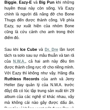
Biggie
, 
Eazy-E
 và 
Big Pun
 khi những 
huyền thoại này còn sống. Và Eazy 
chính là người đã nâng đỡ cho Bone 
Thugs đến được thành công. Về phía 
Eazy, sự xuất hiện của nhóm Bone 
cũng là cứu cánh cho anh trong thời 
điểm đó.
Sau khi 
Ice Cube
 và 
Dr. Dre
 lần lượt 
tách ra solo sau sự mâu thuẫn và tan rã 
của 
N.W.A.
, cả hai anh này đều tìm 
được thành công rực rỡ cho riêng mình. 
Với Eazy thì không như vậy. Hãng đĩa 
Ruthless Records
 của anh và Jerry 
Heller (tay quản lý của N.W.A. trước 
đây) đã có lúc tập trung sản xuất tới 29 
album của các nghệ sĩ khác nhau, vậy 
mà không cái nào gây được dấu ấn. 
Bực tức vì không vượt mặt được Dre và 