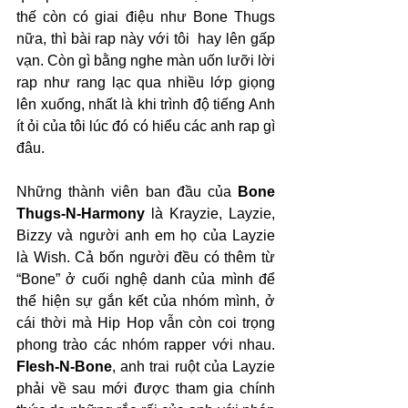
thế còn có giai điệu như Bone Thugs 
nữa, thì bài rap này với tôi  hay lên gấp 
vạn. Còn gì bằng nghe màn uốn lưỡi lời 
rap như rang lạc qua nhiều lớp giọng 
lên xuống, nhất là khi trình độ tiếng Anh 
ít ỏi của tôi lúc đó có hiểu các anh rap gì 
đâu.
Những thành viên ban đầu của 
Bone 
Thugs-N-Harmony
 là Krayzie, Layzie, 
Bizzy và người anh em họ của Layzie 
là Wish. Cả bốn người đều có thêm từ 
“Bone” ở cuối nghệ danh của mình để 
thể hiện sự gắn kết của nhóm mình, ở 
cái thời mà Hip Hop vẫn còn coi trọng 
phong trào các nhóm rapper với nhau. 
Flesh-N-Bone
, anh trai ruột của Layzie 
phải về sau mới được tham gia chính 