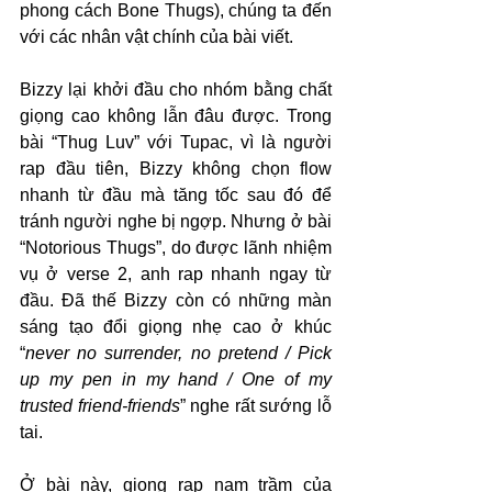
phong cách Bone Thugs), chúng ta đến 
với các nhân vật chính của bài viết. 
Bizzy lại khởi đầu cho nhóm bằng chất 
giọng cao không lẫn đâu được. Trong 
bài “Thug Luv” với Tupac, vì là người 
rap đầu tiên, Bizzy không chọn flow 
nhanh từ đầu mà tăng tốc sau đó để 
tránh người nghe bị ngợp. Nhưng ở bài 
“Notorious Thugs”, do được lãnh nhiệm 
vụ ở verse 2, anh rap nhanh ngay từ 
đầu. Đã thế Bizzy còn có những màn 
sáng tạo đổi giọng nhẹ cao ở khúc 
“
never no surrender, no pretend / Pick 
up my pen in my hand / One of my 
trusted friend-friends
” nghe rất sướng lỗ 
tai.
Ở bài này, giọng rap nam trầm của 