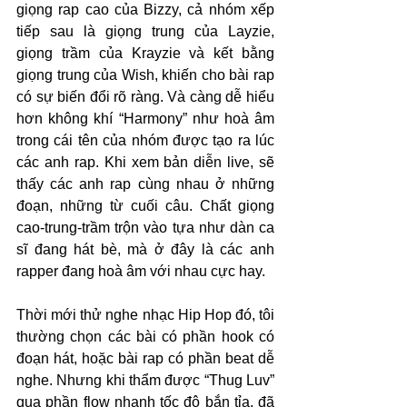
giọng rap cao của Bizzy, cả nhóm xếp 
tiếp sau là giọng trung của Layzie, 
giọng trầm của Krayzie và kết bằng 
giọng trung của Wish, khiến cho bài rap 
có sự biến đổi rõ ràng. Và càng dễ hiểu 
hơn không khí “Harmony” như hoà âm 
trong cái tên của nhóm được tạo ra lúc 
các anh rap. Khi xem bản diễn live, sẽ 
thấy các anh rap cùng nhau ở những 
đoạn, những từ cuối câu. Chất giọng 
cao-trung-trầm trộn vào tựa như dàn ca 
sĩ đang hát bè, mà ở đây là các anh 
rapper đang hoà âm với nhau cực hay.
Thời mới thử nghe nhạc Hip Hop đó, tôi 
thường chọn các bài có phần hook có 
đoạn hát, hoặc bài rap có phần beat dễ 
nghe. Nhưng khi thẩm được “Thug Luv” 
qua phần flow nhanh tốc độ bắn tỉa, đã 