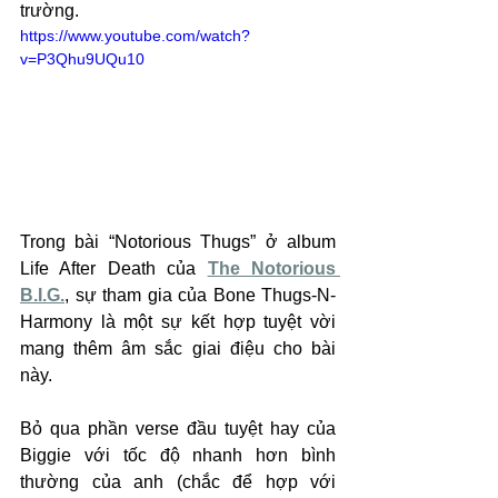
trường.
https://www.youtube.com/watch?
v=P3Qhu9UQu10
Trong bài “Notorious Thugs” ở album 
Life After Death của 
The Notorious 
B.I.G.
, sự tham gia của Bone Thugs-N-
Harmony là một sự kết hợp tuyệt vời 
mang thêm âm sắc giai điệu cho bài 
này. 
Bỏ qua phần verse đầu tuyệt hay của 
Biggie với tốc độ nhanh hơn bình 
thường của anh (chắc để hợp với 