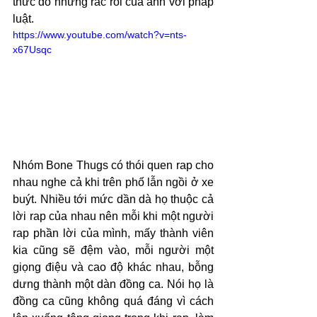
thức do những rắc rối của anh với pháp 
luật. 
https://www.youtube.com/watch?v=nts-
x67Usqc
Nhóm Bone Thugs có thói quen rap cho 
nhau nghe cả khi trên phố lẫn ngồi ở xe 
buýt. Nhiều tới mức dần dà họ thuộc cả 
lời rap của nhau nên mỗi khi một người 
rap phần lời của mình, mấy thành viên 
kia cũng sẽ đệm vào, mỗi người một 
giọng điệu và cao độ khác nhau, bỗng 
dưng thành một dàn đồng ca. Nói họ là 
đồng ca cũng không quá đáng vì cách 