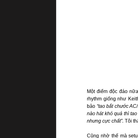
Một điểm độc đáo nữa
rhythm giống như Keith
bảo 
“tao bắt chước AC/D
nào hát khó quá thì tao
nhưng cực chất”. 
Tôi t
Cũng nhờ thế mà setup 