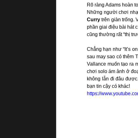
Rõ ràng Adams hoàn toà
Những người chơi nhạc
Curry 
trên giàn trống.
phần giai điệu bài hát 
cũng thường rất “thị trư
Chẳng hạn như “It’s on
sau may sao có thêm Ti
Vallance muốn tạo ra m
chơi solo ám ảnh ở đoạ
không lẫn đi đâu được,
bạn tin cậy có khác!
https://www.youtube.