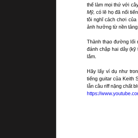
thể làm mọi thứ với cây 
Mỹ,
 có lẽ họ đã nổi tiế
tôi nghĩ cách chơi của
ảnh hưởng từ nền tảng
Thành thạo đường lối n
đánh chập hai dây (kỹ 
lắm.
Hãy lấy ví dụ như tron
tiếng guitar của Keith 
lẫn câu riff nặng chất b
https://www.youtube.