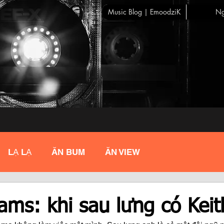
Music Blog | EmoodziK
Ng
LẠ LẠ
ĂN BUM
ĂN VIEW
ms: khi sau lưng có Keit