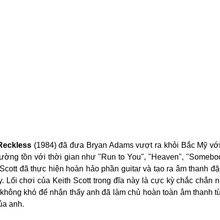
Reckless
 (1984) đã đưa Bryan Adams vượt ra khỏi Bắc Mỹ với
rường tồn với thời gian như "Run to You", "Heaven", "Somebody
 Scott đã thực hiện hoàn hảo phần guitar và tạo ra âm thanh đặ
 Lối chơi của Keith Scott trong đĩa này là cực kỳ chắc chắn 
không khó để nhận thấy anh đã làm chủ hoàn toàn âm thanh từ 
ủa anh.