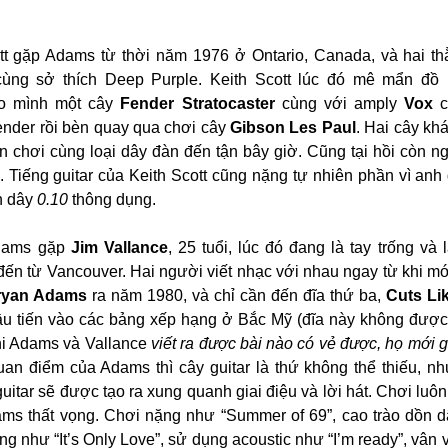
ott gặp Adams từ thời năm 1976 ở Ontario, Canada, và hai th
ùng sở thích Deep Purple. Keith Scott lúc đó mê mẩn đồ n
o mình một cây 
Fender Stratocaster
 cùng với amply 
Vox
 c
nder rồi bèn quay qua chơi cây 
Gibson Les Paul
. Hai cây kh
en chơi cùng loại dây đàn đến tận bây giờ. Cũng tại hồi còn ng
n dây 
0.10 
thông dụng.
dams gặp 
Jim Vallance
, 25 tuổi, lúc đó đang là tay trống và 
đến từ Vancouver. Hai người viết nhạc với nhau ngay từ khi mới
ryan Adams
 ra năm 1980, và chỉ cần đến đĩa thứ ba, 
Cuts Li
u tiến vào các bảng xếp hạng ở Bắc Mỹ (đĩa này không được 
hi Adams và Vallance 
viết ra được bài nào có vẻ được, họ mới gọ
uan điểm của Adams thì cây guitar là thứ không thể thiếu, nh
guitar sẽ được tạo ra xung quanh giai điệu và lời hát. Chơi luôn
ms thất vọng. Chơi nặng như “Summer of 69”, cao trào dồn d
 như “It’s Only Love”, sử dụng acoustic như “I’m ready”, vân vâ