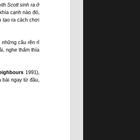
h Scott sinh ra ở 
khía cạnh nào đó, 
 tạo ra cách chơi 
 những câu rên rỉ 
i, nghe thấm thía 
eighbours
 1991), 
 bài ngay từ đầu, 