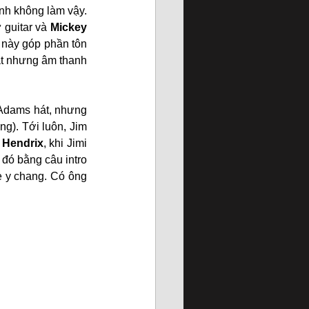
nh không làm vậy. 
 guitar và 
Mickey 
 này góp phần tôn 
ật nhưng âm thanh 
 Adams hát, nhưng 
ng). Tới luôn, Jim 
 Hendrix
, khi Jimi 
đó bằng câu intro 
e y chang. Có ông 