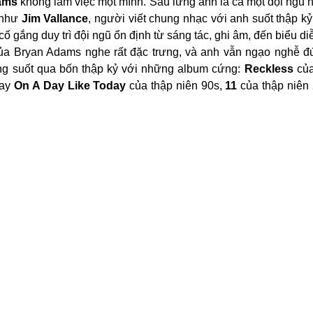
ams
 không làm việc một mình. Sau lưng anh là cả một đội ngũ 
 như 
Jim Vallance
, người viết chung nhạc với anh suốt thập k
cố gắng duy trì đội ngũ ổn định từ sáng tác, ghi âm, đến biểu diễ
ủa Bryan Adams nghe rất đặc trưng, và anh vẫn ngạo nghễ đứ
ng suốt qua bốn thập kỷ với những album cứng: 
Reckless
ay 
On A Day Like Today
 của thập niên 90s, 
11
 của thập niên