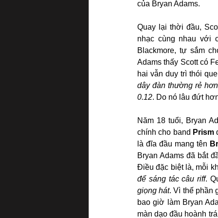
của Bryan Adams.
Quay lại thời đầu, Sc
nhạc cùng nhau với c
Blackmore, tự sắm ch
Adams thấy Scott có Fe
hai vẫn duy trì thói qu
dây đàn thường rẻ hơn
0.12
. Do nó lâu đứt hơ
Năm 18 tuổi, Bryan A
chính cho band 
Prism
 
là đĩa đầu mang tên 
B
Bryan Adams đã bắt đầ
Điều đặc biệt là, mỗi k
để sáng tác câu riff
. Q
giọng hát
. Vì thế phần 
bao giờ làm Bryan Ada
màn dạo đầu hoành tráng