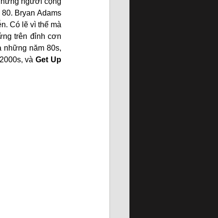
những người cộng 
ỷ 80. Bryan Adams 
n. Có lẽ vì thế mà 
ng trên đỉnh cơn 
 của những năm 80s, 
 2000s, và 
Get Up