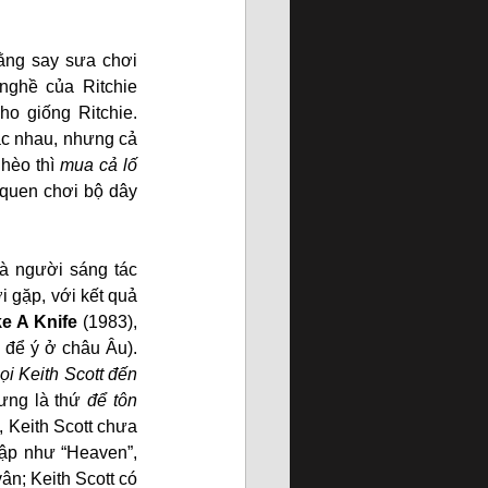
ằng say sưa chơi 
ghề của Ritchie 
ho giống Ritchie. 
ác nhau, nhưng cả 
hèo thì 
mua cả lố 
. Tiếng guitar của Keith Scott cũng nặng tự nhiên phần vì anh quen chơi bộ dây 
là người sáng tác 
 gặp, với kết quả 
ke A Knife
 (1983), 
để ý ở châu Âu). 
i Keith Scott đến 
ưng là thứ 
để tôn 
, Keith Scott chưa 
ập như “Heaven”, 
n; Keith Scott có 