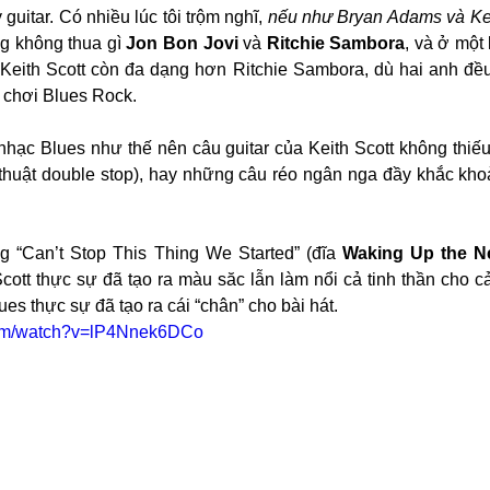
guitar. Có nhiều lúc tôi trộm nghĩ, 
nếu như Bryan Adams và Keit
ng không thua gì 
Jon Bon Jovi
 và 
Ritchie Sambora
, và ở một 
 Keith Scott còn đa dạng hơn Ritchie Sambora, dù hai anh đều
 chơi Blues Rock.
hạc Blues như thế nên câu guitar của Keith Scott không thiếu
thuật double stop), hay những câu réo ngân nga đầy khắc khoả
g “Can’t Stop This Thing We Started” (đĩa 
Waking Up the N
Scott thực sự đã tạo ra màu săc lẫn làm nổi cả tinh thần cho cả
lues thực sự đã tạo ra cái “chân” cho bài hát.
com/watch?v=lP4Nnek6DCo