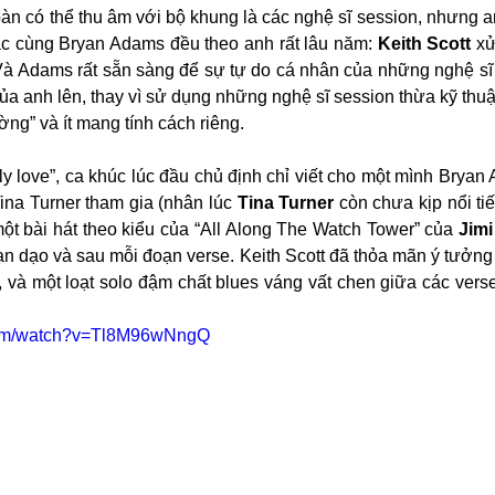
n có thể thu âm với bộ khung là các nghệ sĩ session, nhưng a
 cùng Bryan Adams đều theo anh rất lâu năm: 
Keith Scott
 xử
 Và Adams rất sẵn sàng để sự tự do cá nhân của những nghệ sĩ
của anh lên, thay vì sử dụng những nghệ sĩ session thừa kỹ thu
ờng” và ít mang tính cách riêng.
ly love”, ca khúc lúc đầu chủ định chỉ viết cho một mình Bryan
na Turner tham gia (nhân lúc 
Tina Turner
 còn chưa kịp nổi tiế
ột bài hát theo kiểu của “All Along The Watch Tower” của 
Jimi
n dạo và sau mỗi đoạn verse. Keith Scott đã thỏa mãn ý tưởng 
 và một loạt solo đậm chất blues váng vất chen giữa các vers
com/watch?v=Tl8M96wNngQ