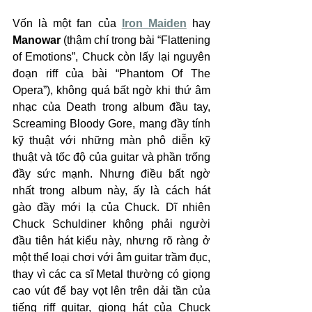
Vốn là một fan của 
Iron Maiden
 hay 
Manowar
 (thậm chí trong bài “Flattening 
of Emotions”, Chuck còn lấy lại nguyên 
đoạn riff của bài “Phantom Of The 
Opera”), không quá bất ngờ khi thứ âm 
nhạc của Death trong album đầu tay, 
Screaming Bloody Gore, mang đầy tính 
kỹ thuật với những màn phô diễn kỹ 
thuật và tốc độ của guitar và phần trống 
đầy sức mạnh. Nhưng điều bất ngờ 
nhất trong album này, ấy là cách hát 
gào đầy mới lạ của Chuck. Dĩ nhiên 
Chuck Schuldiner không phải người 
đầu tiên hát kiểu này, nhưng rõ ràng ở 
một thể loại chơi với âm guitar trầm đục, 
thay vì các ca sĩ Metal thường có giọng 
cao vút để bay vọt lên trên dải tần của 
tiếng riff guitar, giọng hát của Chuck 