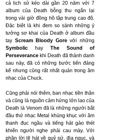
cả lịch sử kéo dài gần 20 năm với 7 
album của Death bỗng thu ngắn lại 
trong vài giờ đồng hồ tập trung cao độ. 
Đặc biệt là khi đem so sánh những ý 
tưởng sơ khai của Death ở album đầu 
tay 
Scream Bloody Gore
 với những 
Symbolic
 hay 
The Sound of 
Perseverance
 khi Death đã thành danh 
sau này, đã có những bước tiến đáng 
kể nhưng cũng rất nhất quán trong âm 
nhạc của Chuck. 
Cũng phải nói thêm, ban nhạc tiền thân 
và cũng là nguồn cảm hứng lớn lao của 
Death là Venom đã là những người bắt 
đầu thứ nhạc Metal khùng khục với âm 
thanh đục ngầu và tiếng hát gào thét 
khiến người nghe phải cau mày. Với 
phần lời lẽ hát về quỷ sứ, địa ngục, và 