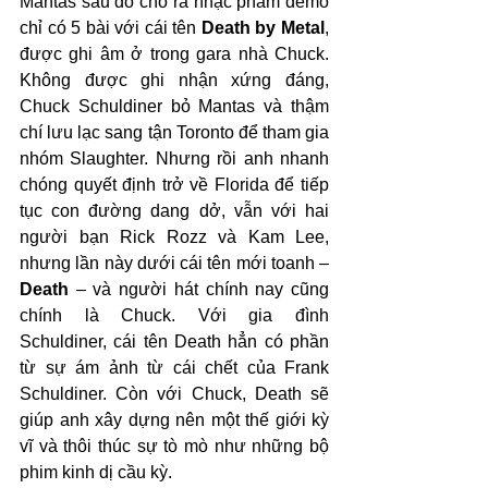
Mantas sau đó cho ra nhạc phẩm demo 
chỉ có 5 bài với cái tên 
Death by Metal
, 
được ghi âm ở trong gara nhà Chuck. 
Không được ghi nhận xứng đáng, 
Chuck Schuldiner bỏ Mantas và thậm 
chí lưu lạc sang tận Toronto để tham gia 
nhóm Slaughter. Nhưng rồi anh nhanh 
chóng quyết định trở về Florida để tiếp 
tục con đường dang dở, vẫn với hai 
người bạn Rick Rozz và Kam Lee, 
nhưng lần này dưới cái tên mới toanh – 
Death
 – và người hát chính nay cũng 
chính là Chuck. Với gia đình 
Schuldiner, cái tên Death hẳn có phần 
từ sự ám ảnh từ cái chết của Frank 
Schuldiner. Còn với Chuck, Death sẽ 
giúp anh xây dựng nên một thế giới kỳ 
vĩ và thôi thúc sự tò mò như những bộ 
phim kinh dị cầu kỳ. 