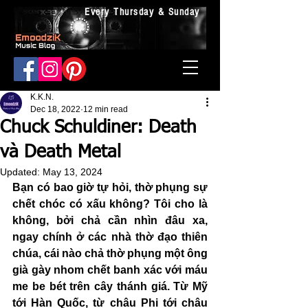
Every Thursday & Sunday
K.K.N.
Dec 18, 2022
12 min read
Chuck Schuldiner: Death
và Death Metal
Updated:
May 13, 2024
Bạn có bao giờ tự hỏi, thờ phụng sự 
chết chóc có xấu không? Tôi cho là 
không, bởi chả cần nhìn đâu xa, 
ngay chính ở các nhà thờ đạo thiên 
chúa, cái nào chả thờ phụng một ông 
già gày nhom chết banh xác với máu 
me be bét trên cây thánh giá. Từ Mỹ 
tới Hàn Quốc, từ châu Phi tới châu 