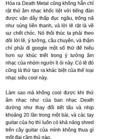
Hóa ra Death Metal cũng không hẳn chỉ 
rặt thứ âm nhạc khốc liệt với tiếng đàn 
được vặn dây thấp đục ngầu, trống nã 
như súng liên thanh, và lời lẽ rặt là về 
sự chết chóc. Nó thôi thúc ta phải theo 
dõi lời lẽ, ý tưởng, câu chuyện, và thậm 
chí phải đi google một số thứ để hiểu 
hơn sự khúc triết trong ý tưởng âm 
nhạc của nhóm người ít ỏi này. Có lẽ đó 
cũng là thứ tạo ra khác biệt của thể loại 
nhạc siêu cool này.
Làm sao mà không cool được khi thứ 
âm nhạc như của ban nhạc Death 
dường như thay đổi tiết tấu và nhịp 
khoảng 20 lần trong một bài, và các tay 
guitar của họ thì luôn có khả năng shred 
trên cây guitar của mình không thua gì 
một đại cầm thủ nào. 