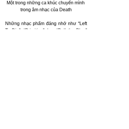
Một trong những ca khúc chuyển mình 
trong âm nhạc của Death
Những nhạc phẩm đáng nhớ như “Left 
To Die”, “Primitive”, hay “Pull the Plug” 
là những ví dụ điển hình với vô số 
những câu riff tuyệt vời và cả giọng hát 
rút hết ruột gan của Chuck. Tiếng guitar 
của Rick Rozz với cách chơi khác hẳn 
của Chuck cũng là một sự bổ sung đầy 
màu sắc cho phần lead guitar, dù rằng 
sau anh này cũng không được Chuck 
giữ lại. Death đã thành công khi tạo ra 
một thứ âm nhạc có ý tưởng rành rọt để 
thu hút người nghe, những cũng không 
phải hy sinh thứ âm thanh bạo lực của 
họ. Căng thẳng và căng thẳng hơn 
trong đôi tai của người nghe, nhưng khi 
đôi mắt dõi theo phần lời của album, cái 