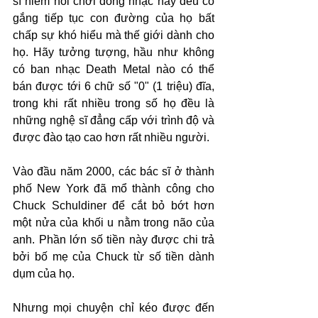
sĩ hiếm hoi chơi dòng nhạc này đều cố 
gắng tiếp tục con đường của họ bất 
chấp sự khó hiểu mà thế giới dành cho 
họ. Hãy tưởng tượng, hầu như không 
có ban nhạc Death Metal nào có thể 
bán được tới 6 chữ số "0" (1 triệu) đĩa, 
trong khi rất nhiều trong số họ đều là 
những nghệ sĩ đẳng cấp với trình độ và 
được đào tạo cao hơn rất nhiều người.
Vào đầu năm 2000, các bác sĩ ở thành 
phố New York đã mổ thành công cho 
Chuck Schuldiner để cắt bỏ bớt hơn 
một nửa của khối u nằm trong não của 
anh. Phần lớn số tiền này được chi trả 
bởi bố mẹ của Chuck từ số tiền dành 
dụm của họ. 
Nhưng mọi chuyện chỉ kéo được đến 