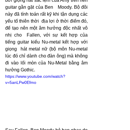
bởi giọng hát sắc lẹm của Amy trên nền 
guitar gằn gặt của Ben   Moody. Bộ đôi 
này đã tính toán rất kỹ khi tận dụng các 
yếu tố thiên thời  địa lợi ở thời điểm đó, 
để tạo nên một âm hưởng độc nhất vô 
nhị cho  Fallen, với sự kết hợp của 
tiếng guitar kiểu Nu-metal kết hợp với 
giọng  hát metal nữ (bộ môn Nu-metal 
lúc đó chỉ dành cho đàn ông) mà không 
đi vào lối mòn của Nu-Metal bằng âm 
hưởng Gothic.
https://www.youtube.com/watch?
v=5anLPw0Efmo