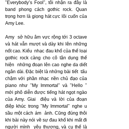
"Everybody’s Fool", tôi nhận ra đây là 
band phong cách gothic rock. Quan 
trọng hơn là giọng hát cực lôi cuốn của 
Amy Lee.
Amy  sở hữu âm vực rộng tới 3 octave 
và hát vẫn mượt và dày khi lên những 
nốt cao. Kiểu  nhạc đau khổ của thể loại 
gothic rock càng cho cô tận dụng thể 
hiện  những đoạn lên cao nghe da diết 
ngân dài. Đặc biệt là những bài tiết  tấu 
chậm với phần nhạc nền chủ đạo của 
piano như "My Immortal" và "Hello " 
mới phô diễn được tiếng hát ngọt ngào 
của Amy. Giai  điệu và lời của đoạn 
điệp khúc trong "My Immortal" nghe u 
sầu một cách ám  ảnh. Cũng đúng thôi 
khi bài này nói về sự đau khổ khi mất đi 
người mình  yêu thương, và cụ thể là 