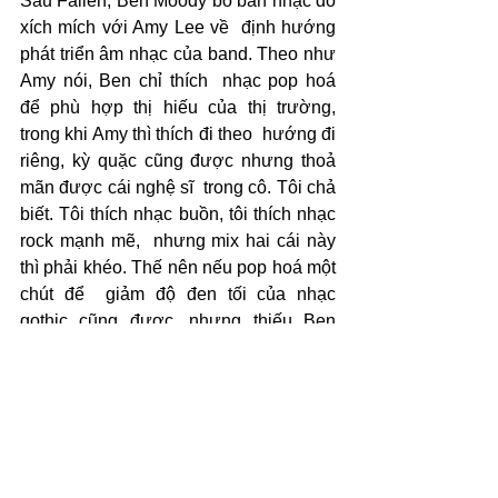
Sau Fallen, Ben Moody bỏ ban nhạc do 
xích mích với Amy Lee về  định hướng 
phát triển âm nhạc của band. Theo như 
Amy nói, Ben chỉ thích  nhạc pop hoá 
để phù hợp thị hiếu của thị trường, 
trong khi Amy thì thích đi theo  hướng đi 
riêng, kỳ quặc cũng được nhưng thoả 
mãn được cái nghệ sĩ  trong cô. Tôi chả 
biết. Tôi thích nhạc buồn, tôi thích nhạc 
rock mạnh mẽ,  nhưng mix hai cái này 
thì phải khéo. Thế nên nếu pop hoá một 
chút để  giảm độ đen tối của nhạc 
gothic cũng được, nhưng thiếu Ben 
Moody, sẽ không còn âm thanh đặc 
trưng như Fallen nữa.
Với nhạc của Evanescence sau này, tôi 
không cảm thấy cái cảm xúc cũ nữa. 
Thế nên hôm nay, nhớ Amy, tôi ngồi 