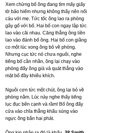
Xem chừng bố ông đang tìm mấy giấy 
tờ bảo hiểm nhưng không thấy nên nổi 
cáu với mẹ. Tức tốc ông lao ra phòng 
gây gổ với bố. Hai bố con ngay lập tức 
lao vào cãi nhau. Căng thẳng ông liền 
lao vào đánh bố ông. Hai bố con giằng 
co một lúc xong ông bỏ về phòng. 
Nhưng cục tức nó chưa nguôi, nghe 
tiếng bố cằn nhằn, ông lại chạy vào 
phòng đẩy ông già và quát thẳng vào 
mặt bố đầy khiêu khích. 
Nguôi cơn tức một chút, ông lại bỏ về 
phòng nằm. Lúc này nghe thấy tiếng 
lục đục bên cạnh và rầm! Bố ông đẩy 
cửa vào chĩa thẳng khẩu súng vào 
ngực ông bắn hai phát.
Ông kịp nhận ra đó là khẩu 
.38 Smith