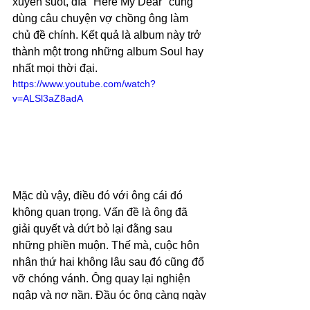
xuyên suốt, đĩa ''Here My Dear'' cũng 
dùng câu chuyện vợ chồng ông làm 
chủ đề chính. Kết quả là album này trở 
thành một trong những album Soul hay 
nhất mọi thời đại.
https://www.youtube.com/watch?
v=ALSl3aZ8adA
Mặc dù vậy, điều đó với ông cái đó 
không quan trọng. Vấn đề là ông đã 
giải quyết và dứt bỏ lại đằng sau 
những phiền muộn. Thế mà, cuộc hôn 
nhân thứ hai không lâu sau đó cũng đổ 
vỡ chóng vánh. Ông quay lại nghiện 
ngập và nợ nần. Đầu óc ông càng ngày 