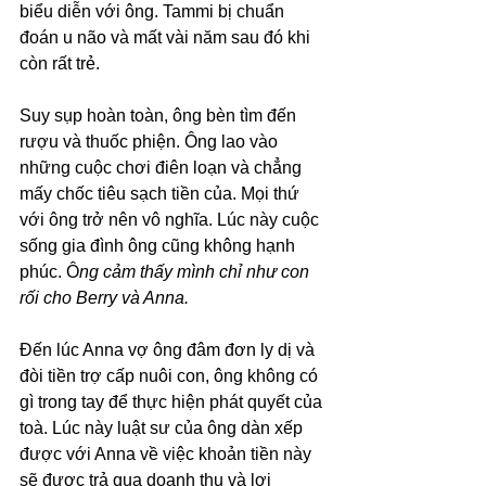
biểu diễn với ông. Tammi bị chuẩn 
đoán u não và mất vài năm sau đó khi 
còn rất trẻ. 
Suy sụp hoàn toàn, ông bèn tìm đến 
rượu và thuốc phiện. Ông lao vào 
những cuộc chơi điên loạn và chẳng 
mấy chốc tiêu sạch tiền của. Mọi thứ 
với ông trở nên vô nghĩa. Lúc này cuộc 
sống gia đình ông cũng không hạnh 
phúc. Ô
ng cảm thấy mình chỉ như con 
rối cho Berry và Anna. 
Đến lúc Anna vợ ông đâm đơn ly dị và 
đòi tiền trợ cấp nuôi con, ông không có 
gì trong tay để thực hiện phát quyết của 
toà. Lúc này luật sư của ông dàn xếp 
được với Anna về việc khoản tiền này 
sẽ được trả qua doanh thu và lợi 