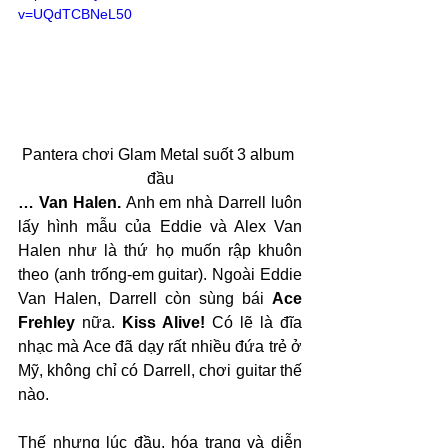
v=UQdTCBNeL50
Pantera chơi Glam Metal suốt 3 album 
đầu
… Van Halen. 
Anh em nhà Darrell luôn 
lấy hình mẫu của Eddie và Alex Van 
Halen như là thứ họ muốn rập khuôn 
theo (anh trống-em guitar). Ngoài Eddie 
Van Halen, Darrell còn sùng bái 
Ace 
Frehley
 nữa. 
Kiss Alive!
 Có lẽ là đĩa 
nhạc mà Ace đã dạy rất nhiều đứa trẻ ở 
Mỹ, không chỉ có Darrell, chơi guitar thế 
nào.
Thế nhưng lúc đầu, hóa trang và diễn 