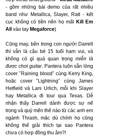
- gồm những bài demo của rất nhiều 
band như Metallica, Slayer, Ratt - kết 
cục không có tiền nên họ mất 
Kill Em 
All
 vào tay 
Megaforce
)
Cũng may, bên trong con người Darrell 
thì vẫn là cậu bé 15 tuổi ham vui, và 
không có gì quá quan trọng 
miễn là 
được chơi guitar
. Pantera luôn sẵn lòng 
cover "Raining blood" cùng Kerry King, 
hoặc cover "Lightning" cùng James 
Hetfield và Lars Urlich, mỗi khi Slayer 
hay Metallica đi tour qua Texas. Dễ 
nhận thấy Darrell dành được sự nể 
trọng và quý mến thế nào từ các anh em 
ngành Thrash, mặc dù chính họ cũng 
không thể giải thích tại sao Pantera 
chưa có hợp đồng thu âm?!