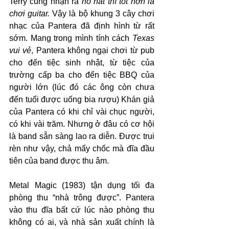
Terry cũng nhận ra 
nó hát thì tốt hơn là 
chơi guitar.
 Vậy là bộ khung 3 cây chơi 
nhạc của Pantera đã định hình từ rất 
sớm. Mang trong mình tính cách 
Texas 
vui vẻ
, Pantera không ngại chơi từ pub 
cho đến tiệc sinh nhật, từ tiệc của 
trường cấp ba cho đến tiệc BBQ của 
người lớn (lúc đó các ông còn chưa 
đến tuổi được uống bia rượu) Khán giả 
của Pantera có khi chỉ vài chục người, 
có khi vài trăm. Nhưng ở đâu có cơ hội 
là band sẵn sàng lao ra diễn. Được trui 
rèn như vậy, chả mấy chốc mà đĩa đầu 
tiên của band được thu âm.
Metal Magic (1983) tận dụng tối đa 
phòng thu “nhà trông được”. Pantera 
vào thu đĩa bất cứ lúc nào phòng thu 
không có ai, và nhà sản xuất chính là 