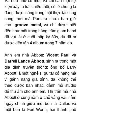
Và nếu như có một, và chỉ cần một sự 
kiện xảy ra trái chiều thôi, có lẽ chúng ta 
đang được sống trong một thực tại song 
song, nơi mà Pantera chưa bao giờ 
chơi 
groove metal
, và chỉ được biết 
đến như một trong hàng trăm glam band 
đã vụt tắt ở cuối thập kỷ 80s, dù đã ra 
được đến tận 4 album trong 7 năm đó.
Anh em nhà Abbott: 
Vicent Paul
 và 
Darrell Lance Abbott
, sinh ra trong một 
gia đình truyền thống: ông bố Larry 
Abbott là một nghệ sĩ guitar có hạng mà 
vì gánh nặng gia đình, đã không thể 
theo được ban nhạc, đành mở studio 
để thu âm cho anh em. Thị trấn mà nhà 
Abbott ở cũng nằm ở chỗ vắng vãi, nằm 
ngay chính giữa một bên là Dallas và 
một bên là Fort Worth, hai thành phố 