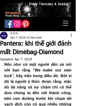
Every Thursday & Sunday
K.K.N.
Apr 7, 2019
13 min read
Pantera: khi thế giới đánh
mất Dimebag-Diamond
Updated:
Apr 7, 2019
Nếu như có một người đến và nói 
với bạn rằng “We make our own 
luck”, hãy trân trọng điều đó. Bởi vì 
đó là người ý thức được rằng, mặc 
dù tài năng và sự chăm chỉ có thể 
đưa chúng ta đến với thành công, 
trên con đường trước khi chạm tới 
vạch đích còn có quá nhiều những 