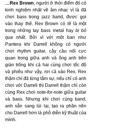
…Rex Brown
, người ở thời điểm đó có 
kinh nghiệm nhất về âm nhạc vì là đã 
chơi bass trong jazz band, được gọi 
vào thay thế. Rex Brown có lẽ là một 
trong những tay bass metal hay 
bị bỏ 
qua nhất
. Bởi vì với một ban như 
Pantera khi Darrell không có người 
chơi rhythm guitar, cây cầu nối cực 
quan trọng giữa anh và ông anh trên 
giàn trống khi cả hai cùng chơi tốc độ 
và phiêu như vậy, rơi cả vào Rex. Rex 
thậm chí đã từng tâm sự, nếu chỉ có anh 
chơi với Darrell thì Darrell thậm chí còn 
cùng Rex chơi 
note-for-note
 giữa guitar 
và bass. Nhưng khi chơi cùng band, 
anh sẵn sang lùi lại, tạo ra phần nền 
cho Darrell hơn là phô diễn kỹ thuật của 
mình.