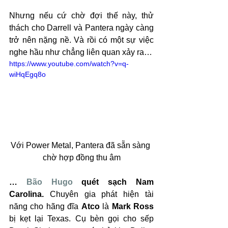
Nhưng nếu cứ chờ đợi thế này, thử 
thách cho Darrell và Pantera ngày càng 
trở nên nặng nề. Và rồi có một sự việc 
nghe hầu như chẳng liên quan xảy ra…
https://www.youtube.com/watch?v=q-
wiHqEgq8o
Với Power Metal, Pantera đã sẵn sàng 
chờ hợp đồng thu âm
… 
Bão Hugo
 quét sạch Nam 
Carolina.
 Chuyên gia phát hiện tài 
năng cho hãng đĩa 
Atco
 là 
Mark Ross
bị kẹt lại Texas. Cụ bèn gọi cho sếp 