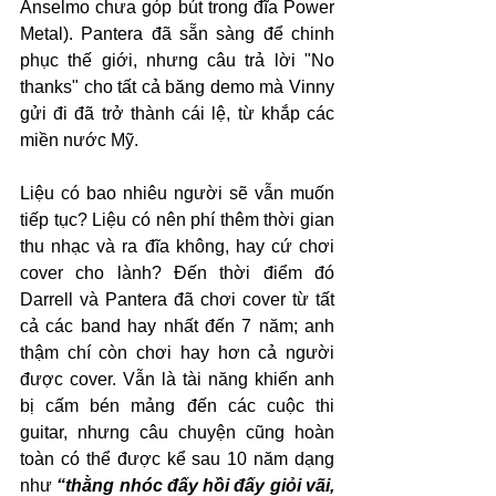
Anselmo chưa góp bút trong đĩa Power 
Metal). Pantera đã sẵn sàng để chinh 
phục thế giới, nhưng câu trả lời "No 
thanks" cho tất cả băng demo mà Vinny 
gửi đi đã trở thành cái lệ, từ khắp các 
miền nước Mỹ. 
Liệu có bao nhiêu người sẽ vẫn muốn 
tiếp tục? Liệu có nên phí thêm thời gian 
thu nhạc và ra đĩa không, hay cứ chơi 
cover cho lành? Đến thời điểm đó 
Darrell và Pantera đã chơi cover từ tất 
cả các band hay nhất đến 7 năm; anh 
thậm chí còn chơi hay hơn cả người 
được cover. Vẫn là tài năng khiến anh 
bị cấm bén mảng đến các cuộc thi 
guitar, nhưng câu chuyện cũng hoàn 
toàn có thể được kể sau 10 năm dạng 
như 
“thằng nhóc đấy hồi đấy giỏi vãi, 