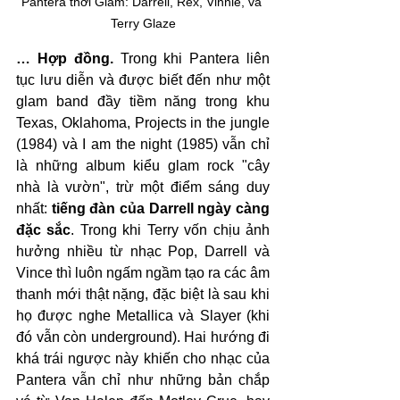
Pantera thời Glam: Darrell, Rex, Vinnie, và 
Terry Glaze
… Hợp đồng.
 Trong khi Pantera liên 
tục lưu diễn và được biết đến như một 
glam band đầy tiềm năng trong khu 
Texas, Oklahoma, Projects in the jungle 
(1984) và I am the night (1985) vẫn chỉ 
là những album kiểu glam rock "cây 
nhà là vườn", trừ một điểm sáng duy 
nhất: 
tiếng đàn của Darrell ngày càng 
đặc sắc
. Trong khi Terry vốn chịu ảnh 
hưởng nhiều từ nhạc Pop, Darrell và 
Vince thì luôn ngấm ngầm tạo ra các âm 
thanh mới thật nặng, đặc biệt là sau khi 
họ được nghe Metallica và Slayer (khi 
đó vẫn còn underground). Hai hướng đi 
khá trái ngược này khiến cho nhạc của 
Pantera vẫn chỉ như những bản chắp 