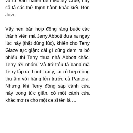
vá từ Van Halen đến Motley Crue, hay 
cả tá các thứ thịnh hành khác kiểu Bon 
Jovi. 
Vậy nên bản hợp đồng ràng buộc các 
thành viên mà Jerry Abbott đưa ra ngay 
lúc này (thật đúng lúc), khiến cho Terry 
Glaze tực giận: cái gì cũng đem ra bỏ 
phiếu thì Terry thua nhà Abbott chắc. 
Terry rời nhóm. Và trớ trêu là band mà 
Terry lập ra, Lord Tracy, lại có hợp đồng 
thu âm với hãng lớn trước cả Pantera. 
Nhưng khi Terry đóng sập cánh cửa 
này trong tức giận, có một cánh cửa 
khác mở ra cho một ca sĩ tên là …