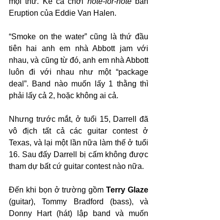
mọi thứ. Kể cả chơi 
note-for-note
 bản 
Eruption của Eddie Van Halen.
“Smoke on the water” cũng là thứ đầu 
tiên hai anh em nhà Abbott jam với 
nhau, và cũng từ đó, anh em nhà Abbott 
luôn đi với nhau như một “package 
deal”. Band nào muốn lấy 1 thằng thì 
phải lấy cả 2, hoặc không ai cả.
Nhưng trước mắt, ở tuổi 15, Darrell đã 
vô địch tất cả các guitar contest ở 
Texas, và lại một lần nữa làm thế ở tuổi 
16. Sau đấy Darrell bị cấm không được 
tham dự bất cứ guitar contest nào nữa.
Đến khi bọn ở trường gồm 
Terry Glaze
(guitar), Tommy Bradford (bass), và 
Donny Hart (hát) lập band và muốn 