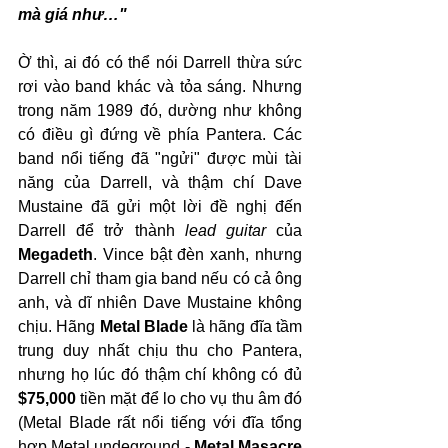
mà giá như…"
Ờ thì, ai đó có thể nói Darrell thừa sức 
rơi vào band khác và tỏa sáng. Nhưng 
trong năm 1989 đó, dường như không 
có điều gì đứng về phía Pantera. Các 
band nổi tiếng đã "ngửi" được mùi tài 
năng của Darrell, và thậm chí Dave 
Mustaine đã gửi một lời đề nghị đến 
Darrell để trở thành 
lead guitar
 của 
Megadeth
. Vince bật đèn xanh, nhưng 
Darrell chỉ tham gia band nếu có cả ông 
anh, và dĩ nhiên Dave Mustaine không 
chịu. Hãng 
Metal Blade
 là hãng đĩa tầm 
trung duy nhất chịu thu cho Pantera, 
nhưng họ lúc đó thậm chí không có đủ 
$75,000
 tiền mặt để lo cho vụ thu âm đó 
(Metal Blade rất nổi tiếng với đĩa tổng 
hợp Metal undeground - 
Metal Masacre