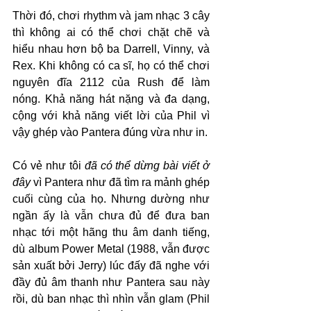
Thời đó, chơi rhythm và jam nhạc 3 cây 
thì không ai có thể chơi chặt chẽ và 
hiểu nhau hơn bộ ba Darrell, Vinny, và 
Rex. Khi không có ca sĩ, họ có thể chơi 
nguyên đĩa 2112 của Rush để làm 
nóng. Khả năng hát nặng và đa dạng, 
cộng với khả năng viết lời của Phil vì 
vậy ghép vào Pantera đúng vừa như in. 
Có vẻ như tôi 
đã có thể dừng bài viết ở 
đây
 vì Pantera như đã tìm ra mảnh ghép 
cuối cùng của họ. Nhưng dường như 
ngần ấy là vẫn chưa đủ để đưa ban 
nhạc tới một hãng thu âm danh tiếng, 
dù album Power Metal (1988, vẫn được 
sản xuất bởi Jerry) lúc đấy đã nghe với 
đầy đủ âm thanh như Pantera sau này 
rồi, dù ban nhạc thì nhìn vẫn glam (Phil 