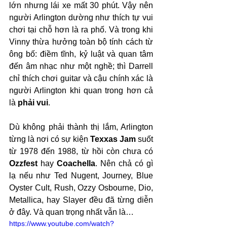
lớn nhưng lái xe mất 30 phút. Vậy nên 
người Arlington dường như thích tự vui 
chơi tại chỗ hơn là ra phố. Và trong khi 
Vinny thừa hưởng toàn bộ tính cách từ 
ông bố: điềm tĩnh, kỷ luật và quan tâm 
đến âm nhạc như một nghề; thì Darrell 
chỉ thích chơi guitar và cậu chính xác là 
người Arlington khi quan trong hơn cả 
là 
phải vui
.
Dù không phải thành thị lắm, Arlington 
từng là nơi có sự kiện 
Texxas Jam
 suốt 
từ 1978 đến 1988, từ hồi còn chưa có 
Ozzfest
 hay 
Coachella
. Nên chả có gì 
lạ nếu như Ted Nugent, Journey, Blue 
Oyster Cult, Rush, Ozzy Osbourne, Dio, 
Metallica, hay Slayer đều đã từng diễn 
ở đây. Và quan trọng nhất vẫn là…
https://www.youtube.com/watch?