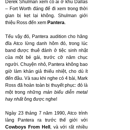
Derek Shulman xem có ai ở khu Dallas 
– Fort Worth đáng để đi xem trong thời 
gian bị kẹt lại không. Shulman giới 
thiệu Ross đến xem 
Pantera
.
Tếu vậy đó, Pantera audition cho hãng 
đĩa Atco lừng danh hôm đó, trong lúc 
band được thuê đánh ở tiệc sinh nhật 
của một bé gái, trước cỡ năm chục 
người. Chuyện nhỏ, Pantera không bao 
giờ làm khán giả thiếu nhiệt, cho dù ít 
đến đâu. Và sau khi nghe có 4 bài, Mark 
Ross đã hoàn toàn bị thuyết phục: đó là 
một trong những 
màn biểu diễn metal 
hay nhất
 ông được nghe!
Ngày 23 tháng 7 năm 1990, Atco trình 
làng Pantera ra trước thế giới với 
Cowboys From Hell
, và với rất nhiều 