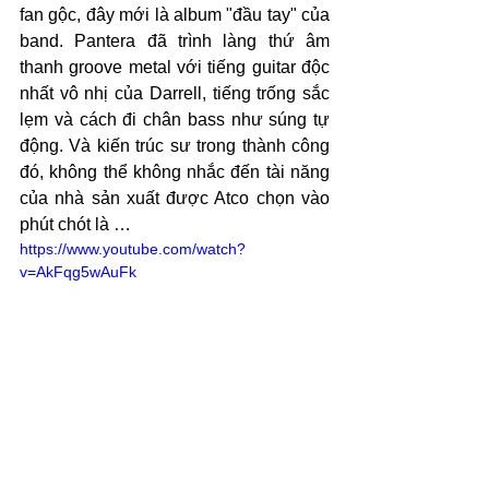
fan gộc, đây mới là album "đầu tay" của 
band. Pantera đã trình làng thứ âm 
thanh groove metal với tiếng guitar độc 
nhất vô nhị của Darrell, tiếng trống sắc 
lẹm và cách đi chân bass như súng tự 
động. Và kiến trúc sư trong thành công 
đó, không thể không nhắc đến tài năng 
của nhà sản xuất được Atco chọn vào 
phút chót là …
https://www.youtube.com/watch?
v=AkFqg5wAuFk
Walk, những gì tinh túy nhất trong âm 
thanh của Pantera