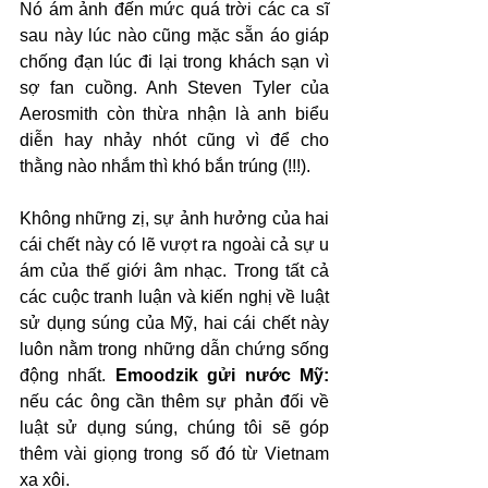
Nó ám ảnh đến mức quá trời các ca sĩ 
sau này lúc nào cũng mặc sẵn áo giáp 
chống đạn lúc đi lại trong khách sạn vì 
sợ fan cuồng. Anh Steven Tyler của 
Aerosmith còn thừa nhận là anh biểu 
diễn hay nhảy nhót cũng vì để cho 
thằng nào nhắm thì khó bắn trúng (!!!).
Không những zị, sự ảnh hưởng của hai 
cái chết này có lẽ vượt ra ngoài cả sự u 
ám của thế giới âm nhạc. Trong tất cả 
các cuộc tranh luận và kiến nghị về luật 
sử dụng súng của Mỹ, hai cái chết này 
luôn nằm trong những dẫn chứng sống 
động nhất. 
Emoodzik gửi nước Mỹ:
nếu các ông cần thêm sự phản đối về 
luật sử dụng súng, chúng tôi sẽ góp 
thêm vài giọng trong số đó từ Vietnam 
xa xôi.