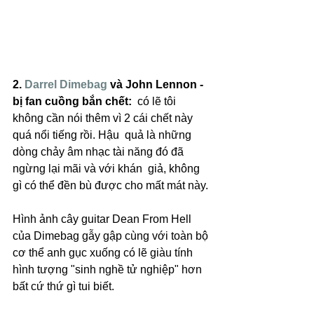
2. 
Darrel Dimebag
 và John Lennon - 
bị fan cuồng bắn chết:
  có lẽ tôi 
không cần nói thêm vì 2 cái chết này 
quá nổi tiếng rồi. Hậu  quả là những 
dòng chảy âm nhạc tài năng đó đã 
ngừng lại mãi và với khán  giả, không 
gì có thể đền bù được cho mất mát này.
Hình ảnh cây guitar Dean From Hell 
của Dimebag gẫy gập cùng với toàn bộ 
cơ thể anh gục xuống có lẽ giàu tính 
hình tượng "sinh nghề tử nghiệp" hơn 
bất cứ thứ gì tui biết. 