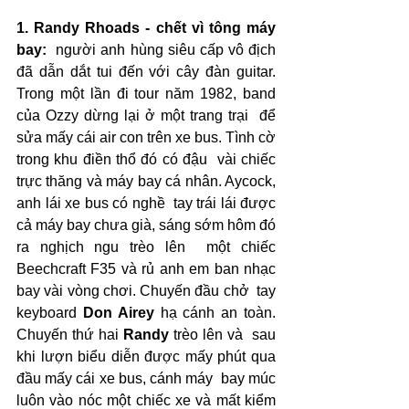
1. Randy Rhoads - chết vì tông máy 
bay:
  người anh hùng siêu cấp vô địch 
đã dẫn dắt tui đến với cây đàn guitar.  
Trong một lần đi tour năm 1982, band 
của Ozzy dừng lại ở một trang trại  để 
sửa mấy cái air con trên xe bus. Tình cờ 
trong khu điền thổ đó có đậu  vài chiếc 
trực thăng và máy bay cá nhân. Aycock, 
anh lái xe bus có nghề  tay trái lái được 
cả máy bay chưa già, sáng sớm hôm đó 
ra nghịch ngu trèo lên  một chiếc  
Beechcraft F35 và rủ anh em ban nhạc 
bay vài vòng chơi. Chuyến đầu chở  tay 
keyboard 
Don Airey
 hạ cánh an toàn. 
Chuyến thứ hai 
Randy
 trèo lên và  sau 
khi lượn biểu diễn được mấy phút qua 
đầu mấy cái xe bus, cánh máy  bay múc 
luôn vào nóc một chiếc xe và mất kiểm 