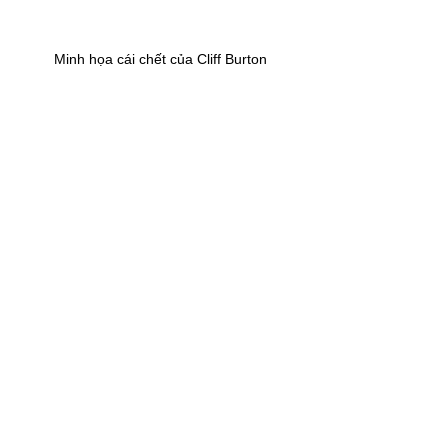
Minh họa cái chết của Cliff Burton
5. Bon Scott - ngủ quên trên xe:
 lại 
một người nữa xỉn quắc cần câu. 
Bon 
Scott
 ngủ quên trên xe và chết vì lạnh.