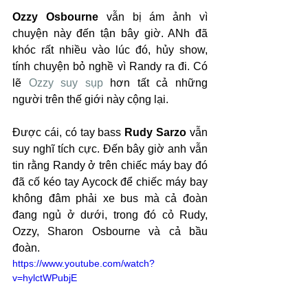
Ozzy Osbourne
 vẫn bị ám ảnh vì 
chuyện này đến tận bây giờ. ANh đã 
khóc rất nhiều vào lúc đó, hủy show, 
tính chuyện bỏ nghề vì Randy ra đi. Có 
lẽ 
Ozzy suy sụp
 hơn tất cả những 
người trên thế giới này cộng lại.
Được cái, có tay bass 
Rudy Sarzo
 vẫn 
suy nghĩ tích cực. Đến bây giờ anh vẫn 
tin rằng Randy ở trên chiếc máy bay đó 
đã cố kéo tay Aycock để chiếc máy bay 
không đâm phải xe bus mà cả đoàn 
đang ngủ ở dưới, trong đó cỏ Rudy, 
Ozzy, Sharon Osbourne và cả bầu 
đoàn.
https://www.youtube.com/watch?
v=hylctWPubjE