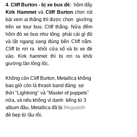
4. Cliff Burton - bị xe bus đè:
  hôm đấy 
Kirk Hammet
 và 
Cliff Burton
 chơi rút 
bài xem ai thắng thì được chọn  giường 
trên xe tour bus. Cliff thắng. Nửa đêm 
hôm đó xe bus như tông  phải cái gì đó 
và lật ngang sang đúng bên Cliff nằm. 
Cliff bị rơi ra  khỏi cửa sổ và bị xe đè 
vào. Kirk hammet thì bị rơi ra khỏi 
giường lăn lông lốc.  
Không còn Cliff Burton, Metallica không 
bao giờ còn là thrash band đáng  sợ 
thời "Lightning" và "Master of puppets" 
nữa, và nếu không vì danh  tiếng từ 3 
album đầu, Metallica đã bị 
Megadeth
đè bẹp từ lâu rồi.