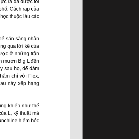
ực ra đã được tôi 
phố. Cách rap của 
học thuộc làu các 
 để sẵn sàng nhận 
ng qua lời kể của 
ược ở những trận 
én mượn Big L đến 
ay sau họ, để đám 
hậm chí với Flex, 
au này xếp hạng 
ng khiếp như thế 
ủa L, kỹ thuật mà 
nchline hiểm hóc 