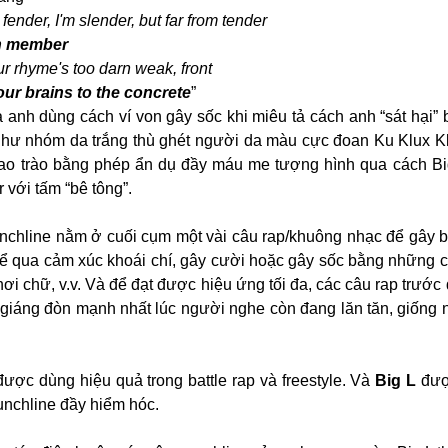
a fender, I'm slender, but far from tender
lan member
ur rhyme's too darn weak, front
our brains to the concrete
”
anh dùng cách ví von gây sốc khi miêu tả cách anh “sát hại” b
như nhóm da trắng thù ghét người da màu cực đoan Ku Klux Kla
ao trào bằng phép ẩn dụ đầy máu me tượng hình qua cách Big L
 với tấm “bê tông”.
unchline nằm ở cuối cụm một vài câu rap/khuông nhạc để gây b
hể qua cảm xúc khoái chí, gây cười hoặc gây sốc bằng những c
ơi chữ, v.v. Và để đạt được hiệu ứng tối đa, các câu rap trước 
i giáng đòn mạnh nhất lúc người nghe còn đang lăn tăn, giống n
ược dùng hiệu quả trong battle rap và freestyle. Và 
Big L
 đượ
unchline đầy hiểm hóc.