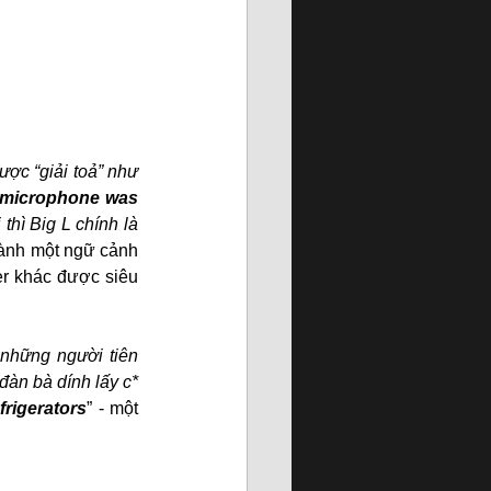
ợc “giải toả” như 
 microphone was 
thì Big L chính là 
ành một ngữ cảnh 
r khác được siêu 
những người tiên 
àn bà dính lấy c* 
frigerators
” - một 