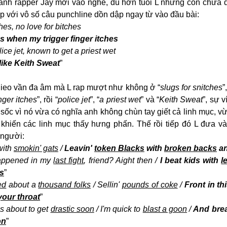
t anh rapper Jay mới vào nghề, dù hơn tuổi L nhưng còn chưa 
 rap với vô số câu punchline dồn dập ngay từ vào đầu bài:
ches, no love for bitches
es when my trigger finger itches
lice jet, known to get a priest wet
like Keith Sweat
”
gieo vần đa âm mà L rap mượt như không ở “
slugs for snitches
”
nger itches
”, rồi “
police jet
”, “
a priest wet
” và “
Keith Sweat
”, sự v
 sốc vì nó vừa có nghĩa anh không chùn tay giết cả linh mục, vừa
hiến các linh mục thấy hưng phấn. Thế rồi tiếp đó L đưa vào 
 người:
ith 
smokin' gats
 / 
Leavin' 
token Blacks
 with 
broken backs
 a
appened in my 
last fight
, friend? Aight then / 
I beat kids with 
l
s
”
ed
 about a 
thousand folks
 / Sellin' 
pounds of coke
 / 
Front in th
our throat
”
 is about to get 
drastic soon
 / I'm quick to 
blast a goon
 / 
And brea
on
”