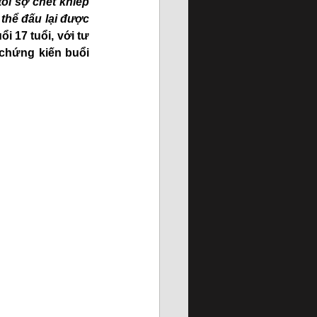
ôi sợ chết khiếp 
thể đấu lại được 
i 17 tuổi, với tư 
hứng kiến buổi 