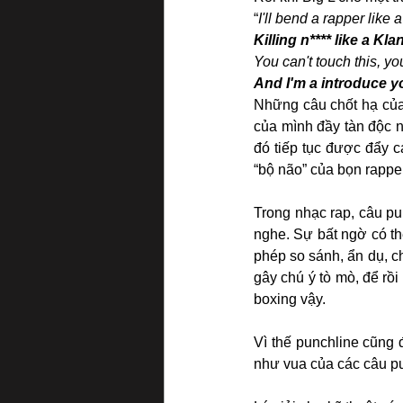
“
I'll bend a rapper like 
Killing n**** like a K
You can't touch this, yo
And I'm a introduce y
Những câu chốt hạ của 
của mình đầy tàn độc 
đó tiếp tục được đẩy c
“bộ não” của bọn rapper
Trong nhạc rap, câu p
nghe. Sự bất ngờ có t
phép so sánh, ẩn dụ, ch
gây chú ý tò mò, để rồ
boxing vậy.
Vì thế punchline cũng đ
như vua của các câu p