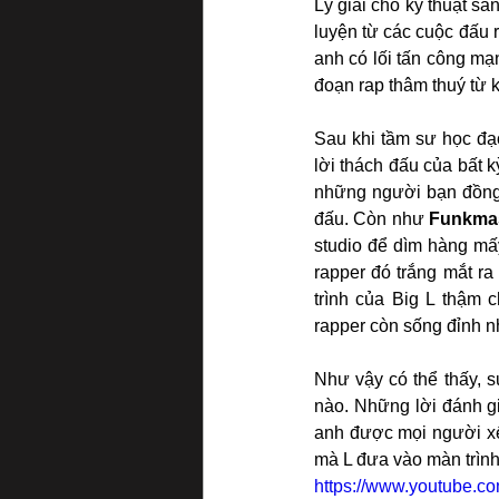
Lý giải cho kỹ thuật sá
luyện từ các cuộc đấu r
anh có lối tấn công m
đoạn rap thâm thuý từ k
Sau khi tầm sư học đạo
lời thách đấu của bất 
những người bạn đồng 
đấu. Còn như 
Funkmas
studio để dìm hàng mấy
rapper đó trắng mắt ra 
trình của Big L thậm 
rapper còn sống đỉnh n
Như vậy có thể thấy, 
nào. Những lời đánh g
anh được mọi người xế
mà L đưa vào màn trình 
https://www.youtube.