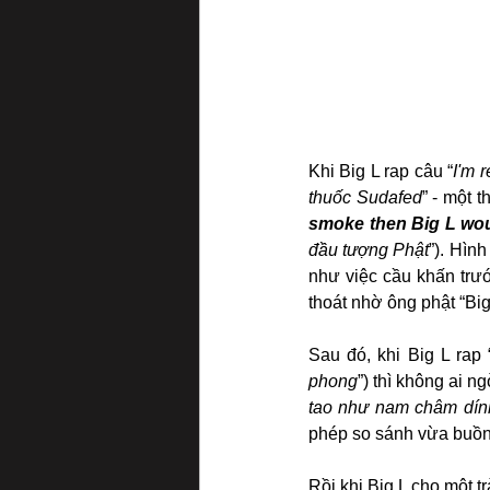
Khi Big L rap câu “
I'm 
thuốc Sudafed
” - một 
smoke then Big L wo
đầu tượng Phật
”). Hìn
như việc cầu khấn trư
thoát nhờ ông phật “Big 
Sau đó, khi Big L rap 
phong
”) thì không ai n
tao như nam châm dính
phép so sánh vừa buồn
Rồi khi Big L cho một t