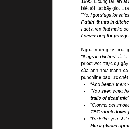
1995, L cũng lại lấn á
biết tới lúc bấy giờ. L
“
Yo, I got slugs for snit
Puttin' thugs in ditch
I got a rep that make po
I never beg for pussy 
Ngoài những kỹ thuật 
“
thugs in ditches
” và “
fi
priest wet” thực sự gây
của anh như thánh ca k
punchline bạo lực chết
“
And beatin' them w
“
You seen what h
trails of 
dead mic'
“
Clowns get smok
TEC stuck 
down y
“
I'm tellin' you shit
like a 
plastic spo