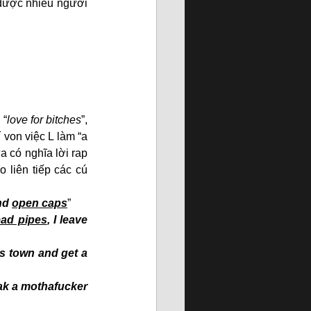
được nhiều người 
, “
love for bitches
”, 
í von việc L làm “a 
 có nghĩa lời rap 
liên tiếp các cú 
nd 
open caps
”
ead pipes
, I leave 
is town and get a 
k a mothafucker 