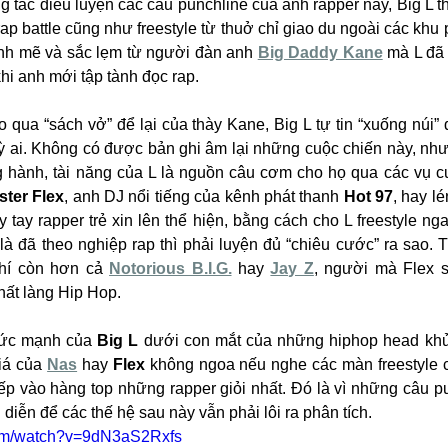
ng tác điêu luyện các câu punchline của anh rapper này, Big L th
ap battle cũng như freestyle từ thuở chỉ giao du ngoài các khu 
ạnh mẽ và sắc lẹm từ người đàn anh 
Big Daddy Kane
 mà L đã 
hi anh mới tập tành đọc rap. 
 qua “sách vở” để lại của thày Kane, Big L tự tin “xuống núi”
kỳ ai. Không có được bản ghi âm lại những cuộc chiến này, như
hành, tài năng của L là nguồn câu cơm cho họ qua các vụ c
ter Flex
, anh DJ nổi tiếng của kênh phát thanh 
Hot 97
, hay l
 tay rapper trẻ xin lên thể hiện, bằng cách cho L freestyle ng
là đã theo nghiệp rap thì phải luyện đủ “chiêu cước” ra sao. T
chí còn hơn cả 
Notorious B.I.G.
 hay 
Jay Z
, người mà Flex s
hất làng Hip Hop. 
sức mạnh của 
Big L
 dưới con mắt của những hiphop head khủ
iá của 
Nas
 hay 
Flex
 không ngoa nếu nghe các màn freestyle c
p vào hàng top những rapper giỏi nhất. Đó là vì những câu pu
diễn để các thế hệ sau này vẫn phải lôi ra phân tích.
com/watch?v=9dN3aS2Rxfs