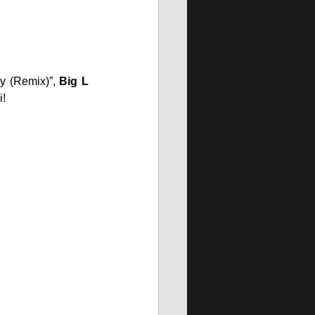
y (Remix)”, 
Big L
i!