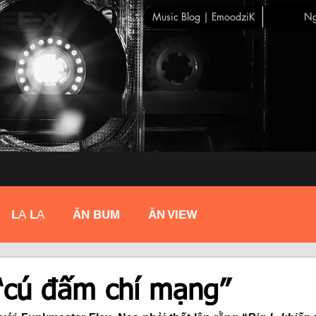
Music Blog | EmoodziK
Ng
LẠ LẠ
ĂN BUM
ĂN VIEW
 “cú đấm chí mạng”