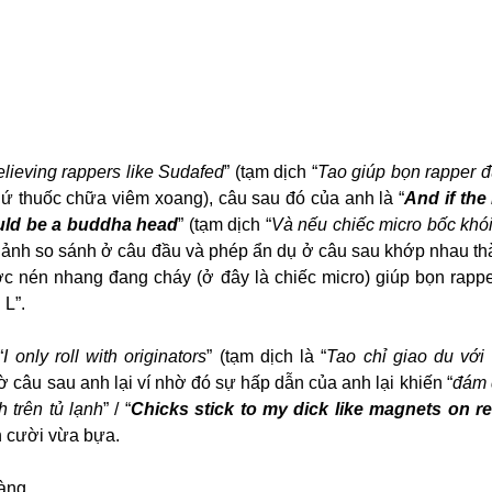
relieving rappers like Sudafed
” (tạm dịch “
Tao giúp bọn rapper đư
thứ thuốc chữa viêm xoang), câu sau đó của anh là “
And if the
uld be a buddha head
” (tạm dịch “
Và nếu chiếc micro bốc khói 
h ảnh so sánh ở câu đầu và phép ẩn dụ ở câu sau khớp nhau th
ớc nén nhang đang cháy (ở đây là chiếc micro) giúp bọn rappe
L”. 
“
I only roll with originators
” (tạm dịch là “
Tao chỉ giao du với 
gờ câu sau anh lại ví nhờ đó sự hấp dẫn của anh lại khiến “
đám đ
 trên tủ lạnh
” / “
Chicks stick to my dick like magnets on re
 cười vừa bựa.
ràng