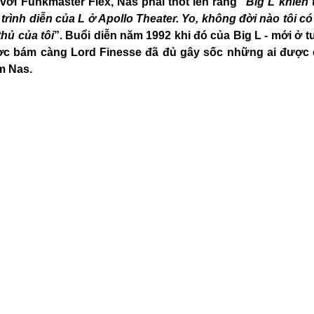
với Funkmaster Flex, Nas phải thốt lên rằng “
Big L khiến t
trình diễn của L ở Apollo Theater. Yo, không đời nào tôi có 
thủ của tôi
”. Buổi diễn năm 1992 khi đó của Big L - mới ở tuổ
c bám càng Lord Finesse đã đủ gây sốc những ai được c
m Nas.