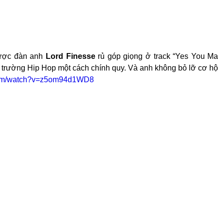
ược đàn anh 
Lord Finesse 
rủ góp giọng ở track “Yes You Ma
ị trường Hip Hop một cách chính quy. Và anh không bỏ lỡ cơ hộ
.com/watch?v=z5om94d1WD8