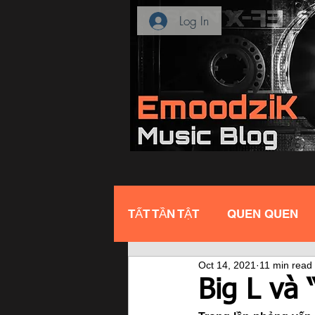
Log In
TẤT TẦN TẬT
QUEN QUEN
Oct 14, 2021
11 min read
Big L và