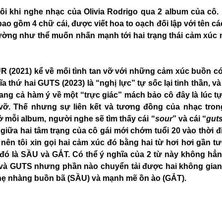
ôi khi nghe nhạc của Olivia Rodrigo qua 2 album của cô. M
 gồm 4 chữ cái, được viết hoa to oạch đối lập với tên các
ờng như thể muốn nhấn mạnh tới hai trạng thái cảm xúc mà
 (2021) kể về mối tình tan vỡ với những cảm xúc buồn có
ĩa thứ hai GUTS (2023) là “nghị lực” tự sốc lại tinh thần, v
mang cả hàm ý về một “trực giác” mách bảo cô đây là lúc 
ỡ. Thế nhưng sự liên kết và tương đồng của nhạc trong 
ở mỗi album, người nghe sẽ tìm thấy cái “
sour
” và cái “
gut
 giữa hai tâm trạng của cô gái mới chớm tuổi 20 vào thời
nên tôi xin gọi hai cảm xúc đó bằng hai từ hơi hơi gần t
, đó là SẦU và GẮT. Có thể ý nghĩa của 2 từ này không hẳ
và GUTS nhưng phần nào chuyển tải được hai không gian 
nhẹ nhàng buồn bã (SẦU) và mạnh mẽ ồn ào (GẮT).