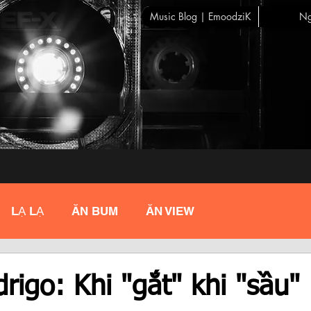
Music Blog | EmoodziK
Ng
LẠ LẠ
ĂN BUM
ĂN VIEW
drigo: Khi "gắt" khi "sầu"