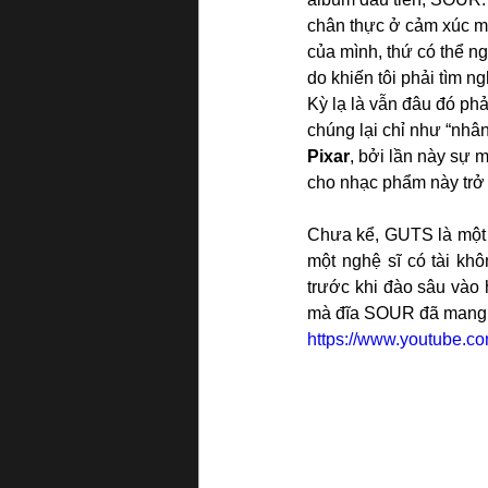
chân thực ở cảm xúc mà
của mình, thứ có thể ng
do khiến tôi phải tìm n
Kỳ lạ là vẫn đâu đó ph
chúng lại chỉ như “nhâ
Pixar
, bởi lần này sự 
cho nhạc phẩm này trở 
Chưa kể, GUTS là một b
một nghệ sĩ có tài kh
trước khi đào sâu vào 
mà đĩa SOUR đã mang 
https://www.youtube