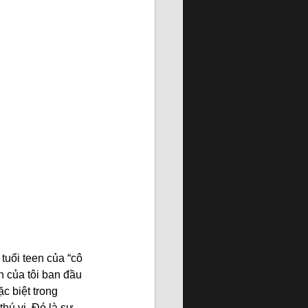
uổi teen của “cô 
 của tôi ban đầu 
c biệt trong 
hú vị. Đó là sự 