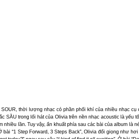
m SOUR, thời lượng nhạc có phần phối khí của nhiều nhạc cụ 
 SẦU trong lối hát của Olivia trên nền nhạc acoustic là yếu tố c
 nhiều lần. Tuy vậy, ẩn khuất phía sau các bài của album là nét 
Ở bài “1 Step Forward, 3 Steps Back”, Olivia đổi giọng như hơi 