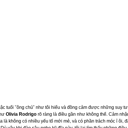
ậc tuổi "ông chú" như tôi hiểu và đồng cảm được những suy tư t
hư 
Olivia Rodrigo
 rõ ràng là điều gần như không thể. Cảm nhận
a là không có nhiều yếu tố mới mẻ, và có phần trách móc ỉ ôi, đặ
ù vậy khi đào sâu nghe kỹ đĩa này, tôi lại tìm thấy những điều t