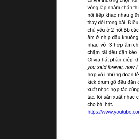
Olivia thường chọn lối
vòng lặp nhàm chán th
nối tiếp khác nhau giữ
thay đổi trong bài. Điều
chủ yếu ở 2 nốt Bb các
âm ở nhịp đầu khuông 
nhau với 3 hợp âm chí
chậm rãi đều đặn kéo n
Olivia hát phần điệp kh
you said forever, now I 
hợp với những đoạn lên
kick drum gõ đều đặn ở
xuất nhạc hợp tác cùng
tác, lối sản xuất nhạc
cho bài hát.
https://www.youtube.c