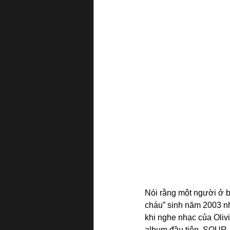
Nói rằng một người ở b
cháu” sinh năm 2003 n
khi nghe nhạc của Olivi
album đầu tiên, SOUR. D