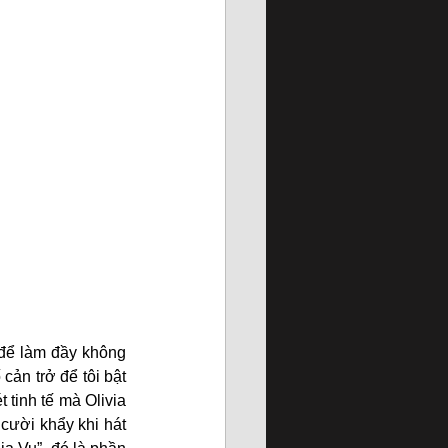
để làm đầy không 
ản trở để tôi bật 
tinh tế mà Olivia 
cười khẩy khi hát 