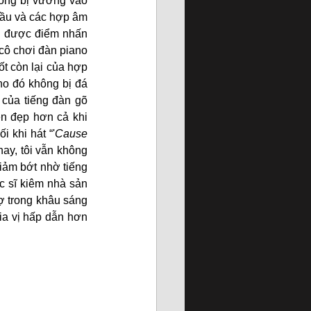
hông bị vướng vào 
ầu và các hợp âm 
o được điểm nhấn 
 cô chơi đàn piano 
t còn lại của hợp 
o đó không bị đá 
của tiếng đàn gõ 
n đẹp hơn cả khi 
i khi hát “'
Cause 
hay, tôi vẫn không 
iảm bớt nhờ tiếng 
c sĩ kiêm nhà sản 
ợ trong khâu sáng 
ia vị hấp dẫn hơn 