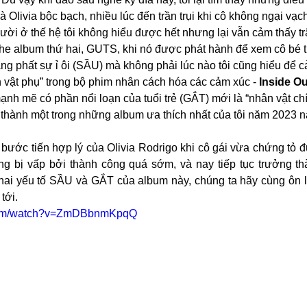
 Olivia bộc bạch, nhiều lúc đến trần trụi khi cô không ngại vạ
ười ở thế hệ tôi không hiểu được hết nhưng lại vẫn cảm thấy trâ
ghe album thứ hai, GUTS, khi nó được phát hành để xem cô bé th
ảng phất sự ỉ ôi (SẦU) mà không phải lúc nào tôi cũng hiểu để
n vật phụ” trong bộ phim nhân cách hóa các cảm xúc - 
Inside Ou
mạnh mẽ có phần nổi loạn của tuổi trẻ (GẮT) mới là “nhân vật chí
thành một trong những album ưa thích nhất của tôi năm 2023 n
ước tiến hợp lý của Olivia Rodrigo khi cô gái vừa chứng tỏ đ
ông bị vấp bởi thành công quá sớm, và nay tiếp tục trưởng th
hai yếu tố SẦU và GẮT của album này, chúng ta hãy cùng ôn lạ
tới.
.com/watch?v=ZmDBbnmKpqQ