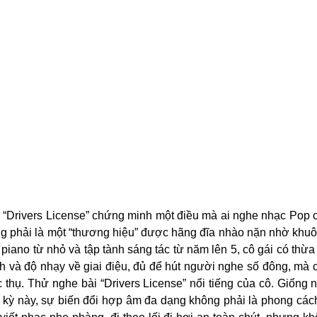
“Drivers License” chứng minh một điều mà ai nghe nhạc Pop cũ
ông phải là một “thương hiệu” được hãng đĩa nhào nặn nhờ khuô
piano từ nhỏ và tập tành sáng tác từ năm lên 5, cô gái có thừa
h và độ nhạy về giai điệu, đủ để hút người nghe số đông, mà cũ
c thụ. Thử nghe bài “Drivers License” nổi tiếng của cô. Giống 
i kỳ này, sự biến đổi hợp âm đa dạng không phải là phong cách