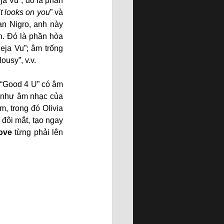
ja Vu”, đó là phần 
it looks on you
” và 
n Nigro, anh này 
n. Đó là phần hòa 
eja Vu”; âm trống 
ousy”, v.v.
“Good 4 U” có âm 
e như âm nhạc của 
, trong đó Olivia 
đôi mắt, tạo ngay 
ove
 từng phải lên 