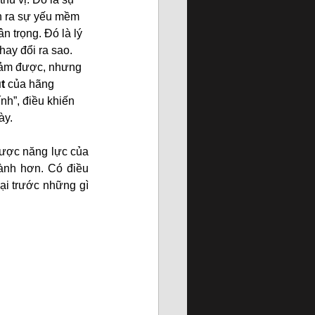
ch ra sự yếu mềm 
n trọng. Đó là lý 
ay đổi ra sao. 
 cảm được, nhưng 
t 
của hãng 
nh”, điều khiến 
ày.
ược năng lực của 
ành hơn. Có điều 
i trước những gì 