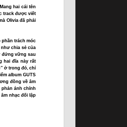
ang hai cái tên 
 track được viết 
 Olivia đã phải 
 phần trách móc 
à như chia sẻ của 
tự đứng vững sau 
hai đĩa này rất 
s
” ở trong đó, chỉ 
 điểm album GUTS 
ương đồng về âm 
n phản ánh chính 
âm nhạc đối lập 