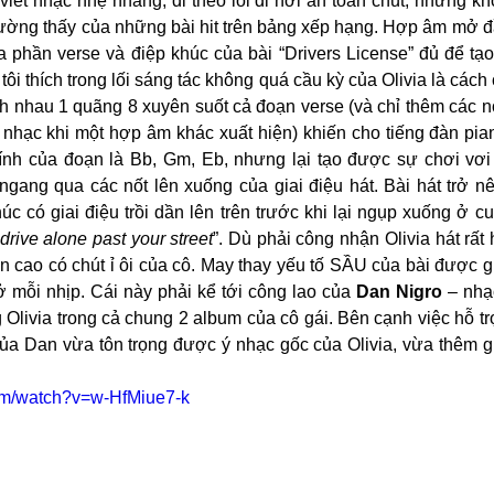
 viết nhạc nhẹ nhàng, đi theo lối đi hơi an toàn chút, nhưng k
ường thấy của những bài hit trên bảng xếp hạng. Hợp âm mở đ
a phần verse và điệp khúc của bài “Drivers License” đủ để tạ
 tôi thích trong lối sáng tác không quá cầu kỳ của Olivia là cách
h nhau 1 quãng 8 xuyên suốt cả đoạn verse (và chỉ thêm các nố
nhạc khi một hợp âm khác xuất hiện) khiến cho tiếng đàn pian
nh của đoạn là Bb, Gm, Eb, nhưng lại tạo được sự chơi vơi 
gang qua các nốt lên xuống của giai điệu hát. Bài hát trở nê
úc có giai điệu trồi dần lên trên trước khi lại ngụp xuống ở cuố
drive alone past your street
”. Dù phải công nhận Olivia hát rất 
 cao có chút ỉ ôi của cô. May thay yếu tố SẦU của bài được g
 mỗi nhịp. Cái này phải kể tới công lao của 
Dan Nigro
 – nhạ
 Olivia trong cả chung 2 album của cô gái. Bên cạnh việc hỗ tr
 của Dan vừa tôn trọng được ý nhạc gốc của Olivia, vừa thêm g
om/watch?v=w-HfMiue7-k