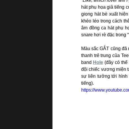
“
Like, which lover will I
hát phụ họa giả tiếng c
giọng hát bè xuất hiện 
khéo léo trong cách th
âm đồng ca hát phụ họa
snare hơi rè đặc trong “
Màu sắc GẮT cũng đã nh
thanh trẻ trung của Te
band 
Hole
 (đây có thể
đội chiếc vương miện t
sự liên tưởng tới hìn
tiếng).
https://www.youtube.c