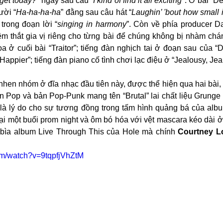
 get today?
” ngay sau câu “
I kind of find it all exciting
”. Ở bài “De
ười “
Ha-ha-ha-ha
” đằng sau câu hát “
Laughin’ 'bout how small 
trong đoạn lời “
singing in harmony
”. Còn về phía producer Da
êm thắt gia vị riêng cho từng bài để chúng không bị nhàm chá
 ở cuối bài “Traitor”; tiếng đàn nghịch tai ở đoạn sau của “D
Happier”; tiếng đàn piano cố tình chơi lạc điệu ở “Jealousy, Jeal
en nhóm ở đĩa nhạc đầu tiên này, được thể hiện qua hai bài, 
en Pop và bản Pop-Punk mang tên “Brutal” lai chất liệu Grung
 là lý do cho sự tương đồng trong tấm hình quảng bá của album
ại một buổi prom night và ôm bó hóa với vệt mascara kéo dài ở 
h bìa album Live Through This của Hole mà chính 
Courtney L
om/watch?v=9tqpfjVhZtM