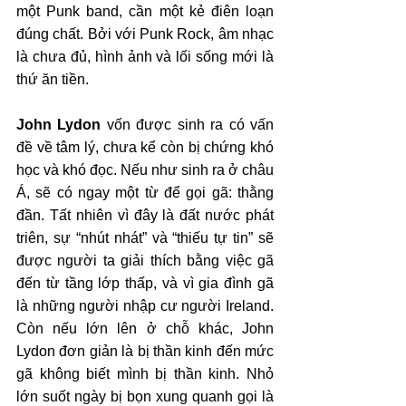
một Punk band, cần một kẻ điên loạn 
đúng chất. Bởi với Punk Rock, âm nhạc 
là chưa đủ, hình ảnh và lối sống mới là 
thứ ăn tiền.
John Lydon
 vốn được sinh ra có vấn 
đề về tâm lý, chưa kể còn bị chứng khó 
học và khó đọc. Nếu như sinh ra ở châu 
Á, sẽ có ngay một từ để gọi gã: thằng 
đần. Tất nhiên vì đây là đất nước phát 
triên, sự “nhút nhát” và “thiếu tự tin” sẽ 
được người ta giải thích bằng việc gã 
đến từ tầng lớp thấp, và vì gia đình gã 
là những người nhập cư người Ireland. 
Còn nếu lớn lên ở chỗ khác, John 
Lydon đơn giản là bị thần kinh đến mức 
gã không biết mình bị thần kinh. Nhỏ 
lớn suốt ngày bị bọn xung quanh gọi là 