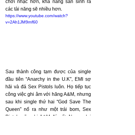
chơi nhạc hơn, khả năng sản sinh ra 
các tài năng sẽ nhiều hơn.
https://www.youtube.com/watch?
v=2Ah1JM9mf60
Sau thành công tạm được của single 
đầu tiên “Anarchy in the U.K”, EMI sợ 
hãi và đá Sex Pistols luôn. Họ tiếp tục 
công việc ghi âm với hãng A&M, nhưng 
sau khi single thứ hai “God Save The 
Queen” nổ ra như một trái bom, Sex 
Pistols cũng bị A&M đá nốt. Ngược lại 
với sự quay lưng của các hãng đĩa, 
“God Save The Queen” leo một lèo lên 