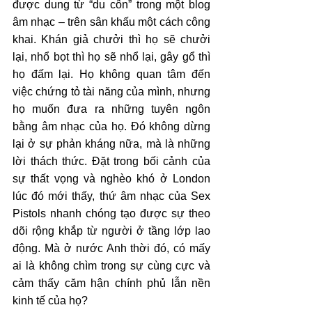
được dung từ “du côn” trong một blog 
âm nhạc – trên sân khấu một cách công 
khai. Khán giả chưởi thì họ sẽ chưởi 
lại, nhổ bọt thì họ sẽ nhổ lại, gây gổ thì 
họ đấm lại. Họ không quan tâm đến 
việc chứng tỏ tài năng của mình, nhưng 
họ muốn đưa ra những tuyên ngôn 
bằng âm nhạc của họ. Đó không dừng 
lại ở sự phản kháng nữa, mà là những 
lời thách thức. Đặt trong bối cảnh của 
sự thất vọng và nghèo khó ở London 
lúc đó mới thấy, thứ âm nhạc của Sex 
Pistols nhanh chóng tạo được sự theo 
dõi rộng khắp từ người ở tầng lớp lao 
động. Mà ở nước Anh thời đó, có mấy 
ai là không chìm trong sự cùng cực và 
cảm thấy căm hận chính phủ lẫn nền 
kinh tế của họ?