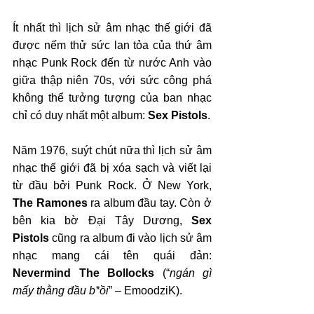
Ít nhất thì lịch sử âm nhạc thế giới đã 
được nếm thử sức lan tỏa của thứ âm 
nhạc Punk Rock đến từ nước Anh vào 
giữa thập niên 70s, với sức công phá 
không thể tưởng tượng của ban nhạc 
chỉ có duy nhất một album: 
Sex Pistols
.
Năm 1976, suýt chút nữa thì lịch sử âm 
nhạc thế giới đã bị xóa sạch và viết lại 
từ đầu bởi Punk Rock. Ở New York, 
The Ramones
 ra album đầu tay. Còn ở 
bên kia bờ Đại Tây Dương, 
Sex 
Pistols
 cũng ra album đi vào lịch sử âm 
nhạc mang cái tên quái đản: 
Nevermind The Bollocks 
(“
ngán gì 
mấy thằng đầu b*ồi
” – EmoodziK).