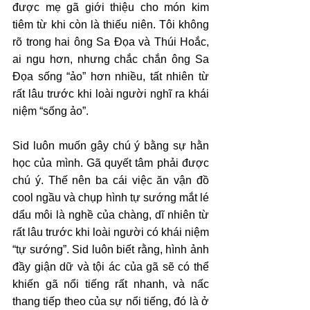
được mẹ gã giới thiệu cho món kim 
tiêm từ khi còn là thiếu niên. Tôi không 
rõ trong hai ông Sa Đọa và Thúi Hoắc, 
ai ngu hơn, nhưng chắc chắn ông Sa 
Đọa sống “ảo” hơn nhiều, tất nhiên từ 
rất lâu trước khi loài người nghĩ ra khái 
niệm “sống ảo”.
Sid luôn muốn gây chú ý bằng sự hằn 
học của mình. Gã quyết tâm phải được 
chú ý. Thế nên ba cái việc ăn vận đồ 
cool ngầu và chụp hình tự sướng mắt lé 
dẩu môi là nghề của chàng, dĩ nhiên từ 
rất lâu trước khi loài người có khái niệm 
“tự sướng”. Sid luôn biết rằng, hình ảnh 
đầy giận dữ và tội ác của gã sẽ có thể 
khiến gã nổi tiếng rất nhanh, và nấc 
thang tiếp theo của sự nổi tiếng, đó là ở 