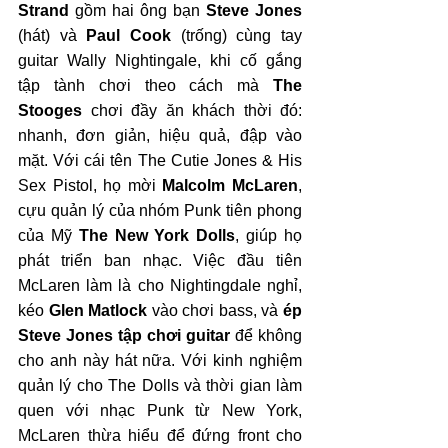
Strand
 gồm hai ông bạn 
Steve Jones
(hát) và 
Paul Cook
 (trống) cùng tay 
guitar Wally Nightingale, khi cố gắng 
tập tành chơi theo cách mà 
The 
Stooges
 chơi đầy ăn khách thời đó: 
nhanh, đơn giản, hiệu quả, đập vào 
mặt. Với cái tên The Cutie Jones & His 
Sex Pistol, họ mời 
Malcolm McLaren
, 
cựu quản lý của nhóm Punk tiên phong 
của Mỹ 
The New York Dolls
, giúp họ 
phát triển ban nhạc. Việc đầu tiên 
McLaren làm là cho Nightingdale nghỉ, 
kéo 
Glen Matlock
 vào chơi bass, và 
ép 
Steve Jones tập chơi guitar
 để không 
cho anh này hát nữa. Với kinh nghiệm 
quản lý cho The Dolls và thời gian làm 
quen với nhạc Punk từ New York, 
McLaren thừa hiểu để đứng front cho 