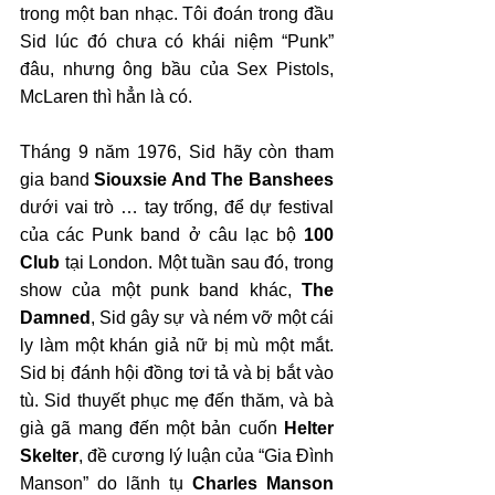
trong một ban nhạc. Tôi đoán trong đầu 
Sid lúc đó chưa có khái niệm “Punk” 
đâu, nhưng ông bầu của Sex Pistols, 
McLaren thì hẳn là có.
Tháng 9 năm 1976, Sid hãy còn tham 
gia band 
Siouxsie And The Banshees
dưới vai trò … tay trống, để dự festival 
của các Punk band ở câu lạc bộ 
100 
Club
 tại London. Một tuần sau đó, trong 
show của một punk band khác, 
The 
Damned
, Sid gây sự và ném vỡ một cái 
ly làm một khán giả nữ bị mù một mắt. 
Sid bị đánh hội đồng tơi tả và bị bắt vào 
tù. Sid thuyết phục mẹ đến thăm, và bà 
già gã mang đến một bản cuốn 
Helter 
Skelter
, đề cương lý luận của “Gia Đình 
Manson” do lãnh tụ 
Charles Manson 