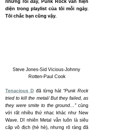
nhưng rồi đấy, Punk Rock vẫn hiện 
diện trong playlist của tôi mỗi ngày. 
Tôi chắc bạn cũng vậy.
Steve Jones-Sid Vicious-Johnny 
Rotten-Paul Cook
Tenacious D
 đã từng hát 
“Punk Rock 
tried to kill the metal/ But they failed, as 
they were smite to the ground…”
 cùng 
với rất nhiều thứ nhạc khác như New 
Wave. Dĩ nhiên Metal vẫn luôn là siêu 
cấp vô địch (hè hè), nhưng rõ ràng đã 