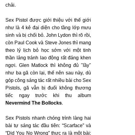
chải.
Sex Pistol được giới thiệu với thế giới 
như là 4 kẻ đại diện cho tầng lớp mưu 
sinh và bị chối bỏ. John Lydon thì rõ rồi, 
còn Paul Cook và Steve Jones thì mang 
theo lý lịch bỏ học sớm với một tinh 
thần lảng tránh lao động rất đáng khen 
ngợi. Glen Matlock thì không đủ "lầy" 
như ba gã còn lại, thế nên sau này, dù 
góp công sáng tác rất nhiều bài cho Sex 
Pistols, gã vẫn bị đuổi không thương 
tiếc ngay trước khi thu album 
Nevermind The Bollocks
.
Sex Pistols nhanh chóng trình làng hai 
bài tự sáng tác đầu tiên: “Scarface” và 
“Did You No Wrong” thực ra là một bài: 