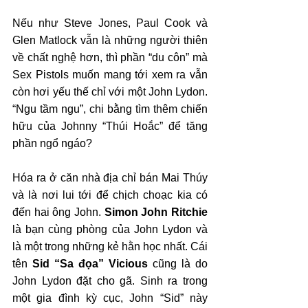
Nếu như Steve Jones, Paul Cook và 
Glen Matlock vẫn là những người thiên 
về chất nghệ hơn, thì phần “du côn” mà 
Sex Pistols muốn mang tới xem ra vẫn 
còn hơi yếu thế chỉ với một John Lydon. 
“Ngu tầm ngu”, chi bằng tìm thêm chiến 
hữu của Johnny “Thúi Hoắc” để tăng 
phần ngổ ngáo?
Hóa ra ở căn nhà địa chỉ bán Mai Thúy 
và là nơi lui tới để chịch choạc kia có 
đến hai ông John. 
Simon John Ritchie
là bạn cùng phòng của John Lydon và 
là một trong những kẻ hằn học nhất. Cái 
tên 
Sid “Sa đọa” Vicious
 cũng là do 
John Lydon đặt cho gã. Sinh ra trong 
một gia đình kỳ cục, John “Sid” này  