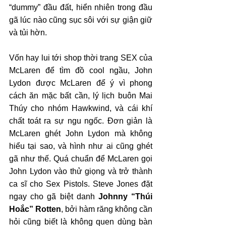
“dummy” đầu đất, hiển nhiên trong đầu 
gã lúc nào cũng sục sôi với sự giận giữ 
và tủi hờn.
Vốn hay lui tới shop thời trang SEX của 
McLaren để tìm đồ cool ngầu, John 
Lydon được McLaren để ý vì phong 
cách ăn mặc bất cần, lý lịch buôn Mai 
Thúy cho nhóm Hawkwind, và cái khí 
chất toát ra sự ngu ngốc. Đơn giản là 
McLaren ghét John Lydon mà không 
hiểu tại sao, và hình như ai cũng ghét 
gã như thế. Quá chuẩn để McLaren gọi 
John Lydon vào thử giọng và trở thành 
ca sĩ cho Sex Pistols. Steve Jones đặt 
ngay cho gã biệt danh 
Johnny “Thúi 
Hoắc” Rotten
, bởi hàm răng không cần 
hỏi cũng biết là không quen dùng bàn 