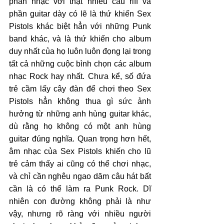
phần nhạc với thật nhiều câu riff và 
phần guitar dày có lẽ là thứ khiến Sex 
Pistols khác biệt hẳn với những Punk 
band khác, và là thứ khiến cho album 
duy nhất của họ luôn luôn đọng lại trong 
tất cả những cuộc bình chọn các album 
nhạc Rock hay nhất. Chưa kể, số đứa 
trẻ cầm lấy cây đàn để chơi theo Sex 
Pistols hẳn không thua gì sức ảnh 
hưởng từ những anh hùng guitar khác, 
dù rằng họ không có một anh hùng 
guitar đúng nghĩa. Quan trọng hơn hết, 
âm nhạc của Sex Pistols khiến cho lũ 
trẻ cảm thấy ai cũng có thể chơi nhạc, 
và chỉ cần nghêu ngao dăm câu hát bất 
cần là có thể làm ra Punk Rock. Dĩ 
nhiên con đường không phải là như 
vậy, nhưng rõ ràng với nhiều người 