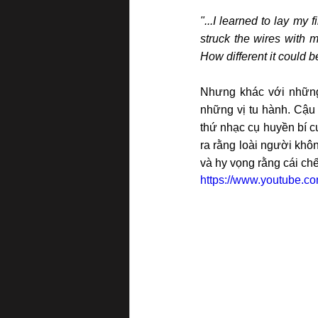
"...I learned to lay my 
struck the wires with 
How different it could be
Nhưng khác với những 
những vị tu hành. Cậu 
thứ nhạc cụ huyền bí c
ra rằng loài người khôn
và hy vọng rằng cái chế
https://www.youtube.