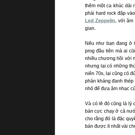
thêm một ca khúc dài 
Led Zeppelin
, với âm
gian.
Nếu như bạn đang ở tr
prog đầu tiên mà ai cũ
nhiều chương hồi với n
nhưng lại có những th
niên 70s, lại cũng có đ
phản kháng đanh thép 
nhỏ để đưa âm nhạc củ
Và có lẽ đó cũng là lý
bán cực chạy ở cả nướ
cho rằng đó là đặc quy
bán được ít nhất vài ch