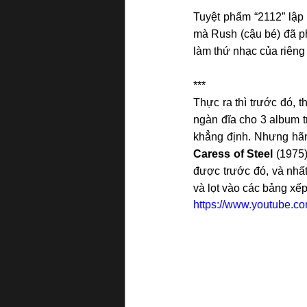
Tuyệt phẩm “2112” lập
mà Rush (cậu bé) đã p
làm thứ nhạc của riêng
***
Thực ra thì trước đó, 
ngàn đĩa cho 3 album t
Caress of Steel 
(1975)
được trước đó, và nhất
và lọt vào các bảng xế
https://www.youtube