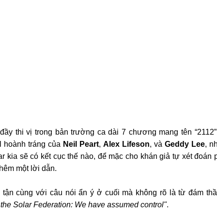
ầy thi vị trong bản trường ca dài 7 chương mang tên “2112”. 
l hoành tráng của 
Neil Peart
, 
Alex Lifeson
, và 
Geddy Lee
, n
ar kia sẽ có kết cục thế nào, để mặc cho khán giả tự xét đoán 
hêm một lời dẫn.
of the Solar Federation: We have assumed control"
.