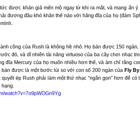
 tức được khán giả mến mộ ngay từ khi ra mắt, và mang ẩn ý k
hải đương đầu khó khăn thế nào với hãng đĩa của họ (đám Sphi
 mình.
thành công của Rush là không hề nhỏ. Họ bán được 150 ngàn, 2
rước đó, và dĩ nhiên tài năng virtuoso của ba cây chơi nhạc t
 bán được là một bước lùi so với con số 200 ngàn của 
Fly By
 quyết ép Rush phải làm một thứ nhạc “ngắn gọn” hơn để có th
p hạng.
.com/watch?v=7o9pWOGn9Yg