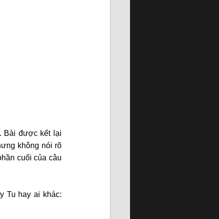
Bài được kết lại 
hưng không nói rõ 
phần cuối của câu 
Sự bí ẩn được đẩy tới tận cùng với câu nói ẩn ý ở cuối mà không rõ là từ đám thầy Tu hay ai khác: 