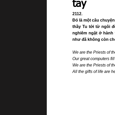
tay
2112. 
Đó là một câu chuyện 
thầy Tu tới từ ngôi đ
nghiêm ngặt ở hành t
như đã không còn chỗ
We are the Priests of t
Our great computers fill
We are the Priests of t
All the gifts of life are 