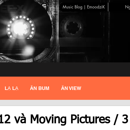
Music Blog | EmoodziK
Ng
LẠ LẠ
ĂN BUM
ĂN VIEW
12 và Moving Pictures / 3