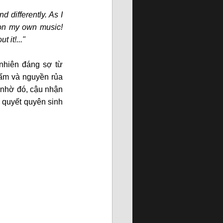
 differently. As I 
on my own music! 
 it!..."
nhiên đáng sợ từ 
cấm và nguyền rủa 
 nhờ đó, cậu nhận 
 quyết quyên sinh 