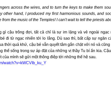
fingers across the wires, and to turn the keys to make them sound
my other hand, I produced my first harmonious sounds, and so
 from the music of the Temples! I can't wait to tell the priests about
gì cậu trông đợi, tất cả chỉ là sự im lặng và vẻ ngoài ngạc 
bé đi từ ngạc nhiên tới lo lắng. Dù sao thì, bất cấp sự ngăn 
ua thời quá khứ, cậu bé vẫn quyết tâm gắn chặt với nó và cũng
g thể sống trong sự áp đặt của những vị thầy Tu bí ẩn kia. Cậu
t của mình sẽ gửi một thông điệp tới những thế hệ sau.
com/watch?v=kWCVIb_ku_Y