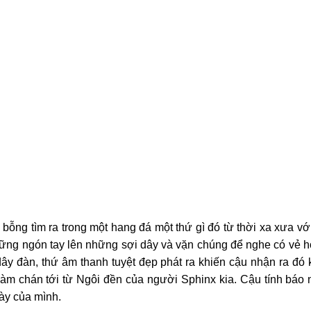
bỗng tìm ra trong một hang đá một thứ gì đó từ thời xa xưa với
ững ngón tay lên những sợi dây và vặn chúng để nghe có vẻ hợ
y đàn, thứ âm thanh tuyệt đẹp phát ra khiến cậu nhận ra đó k
m chán tới từ Ngôi đền của người Sphinx kia. Cậu tính báo n
này của mình.