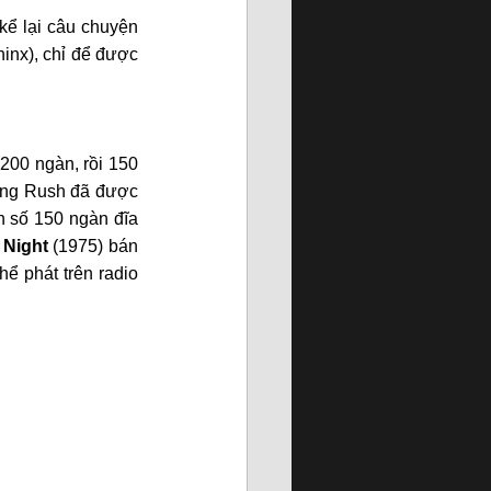
ể lại câu chuyện 
nx), chỉ để được 
00 ngàn, rồi 150 
rong Rush đã được 
khẳng định. Nhưng hãng đĩa Mercury của họ muốn nhiều hơn thế, và ám chỉ rằng con số 150 ngàn đĩa 
 Night
 (1975) bán 
ể phát trên radio 