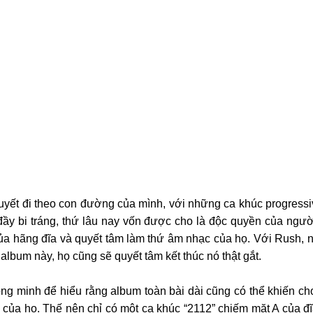
yết đi theo con đường của mình, với những ca khúc progressiv
ầy bi tráng, thứ lâu nay vốn được cho là độc quyền của người
ủa hãng đĩa và quyết tâm làm thứ âm nhạc của họ. Với Rush, n
 album này, họ cũng sẽ quyết tâm kết thúc nó thật gắt.
ng minh để hiểu rằng album toàn bài dài cũng có thể khiến cho
của họ. Thế nên chỉ có một ca khúc “2112” chiếm mặt A của đĩ