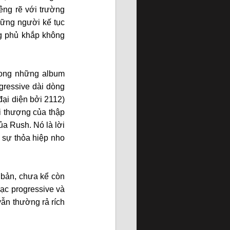
ng rẽ với trường 
phái hard rock đập vào mặt truyền thống. Dù sao thì Rush vẫn luôn tự cho mình là những người kế tục 
ng phủ khắp không 
rong những album 
gressive dài dòng 
ại diện bởi 2112) 
 thượng của thập 
a Rush. Nó là lời 
sự thỏa hiệp nho 
 bản, chưa kể còn 
c progressive và 
ẫn thường rả rích 