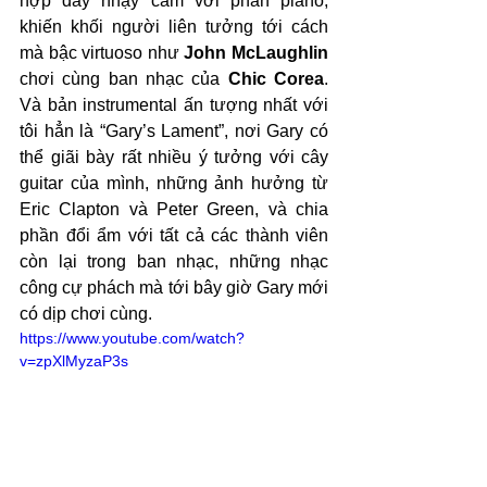
hợp đầy nhạy cảm với phần piano, 
khiến khối người liên tưởng tới cách 
mà bậc virtuoso như 
John McLaughlin
chơi cùng ban nhạc của 
Chic Corea
. 
Và bản instrumental ấn tượng nhất với 
tôi hẳn là “Gary’s Lament”, nơi Gary có 
thể giãi bày rất nhiều ý tưởng với cây 
guitar của mình, những ảnh hưởng từ 
Eric Clapton và Peter Green, và chia 
phần đổi ẩm với tất cả các thành viên 
còn lại trong ban nhạc, những nhạc 
công cự phách mà tới bây giờ Gary mới 
có dịp chơi cùng.
https://www.youtube.com/watch?
v=zpXlMyzaP3s