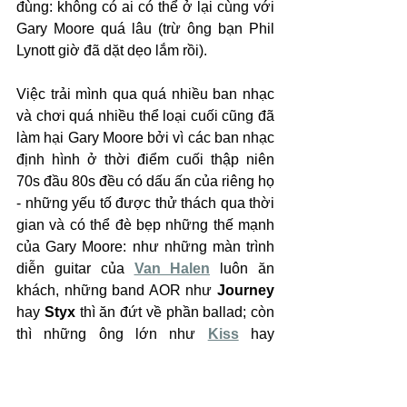
đùng: không có ai có thể ở lại cùng với 
Gary Moore quá lâu (trừ ông bạn Phil 
Lynott giờ đã dặt dẹo lắm rồi).
Việc trải mình qua quá nhiều ban nhạc 
và chơi quá nhiều thể loại cuối cũng đã 
làm hại Gary Moore bởi vì các ban nhạc 
định hình ở thời điểm cuối thập niên 
70s đầu 80s đều có dấu ấn của riêng họ 
- những yếu tố được thử thách qua thời 
gian và có thể đè bẹp những thế mạnh 
của Gary Moore: như những màn trình 
diễn guitar của
Van Halen
luôn ăn 
khách, những band AOR như 
Journey
hay 
Styx 
thì ăn đứt về phần ballad; còn 
thì những ông lớn như 
Kiss
 hay
Aerosmith
 đều thừa khả năng đem tới 
những màn trình diễn bùng nổ. Ấy là 
chưa kể thị trường Mỹ vẫn chưa chấp 