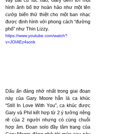
vẩy bất cứ lúc nào, Gary đem tới một 
hình ảnh bổ trợ hoàn hảo như một tên 
cướp biển thứ thiệt cho một ban nhạc 
được định hình với phong cách “đường 
phố” như Thin Lizzy.
https://www.youtube.com/watch?
v=JOIAEz4sonk
Dấu ấn đáng nhớ nhất trong giai đoạn 
này của Gary Moore hẳn là ca khúc 
“Still In Love With You”, ca khúc được 
Gary và Phil kết hợp từ 2 ý tưởng riêng 
rẽ của 2 người nhưng có cùng chuỗi 
hợp âm. Đoạn solo đầy tâm trạng của 