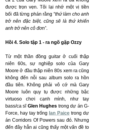
được trọn vẹn. Tôi lại nhớ một vị tiền 
bối đã từng phán rằng “
thứ làm cho anh 
trở nên đặc biệt, cũng sẽ là thứ khiến 
anh trở nên cô đơn”
.
Hồi 4. Solo tập 1 - ra ngõ gặp Ozzy
Từ một thần đồng guitar ở cuối thập 
niên 60s, sự nghiệp solo của Gary 
Moore ở đầu thập niên 80s xem ra cũng 
không đến nỗi sau album solo ra hồn 
đầu tiên. Không phải vô cớ mà Gary 
Moore luôn quy tụ được những bậc 
virtuoso chơi cạnh mình, như tay 
bass/ca sĩ 
Glen Hughes
 trong dự án G-
Force, hay tay trống 
Ian Paice
 trong dự 
án Corridors Of Powers sau đó. Nhưng 
đến đây hẳn ai cũng thấy một vấn đề to 