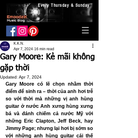
Every Thursday & Sunday
K.K.N.
Apr 7, 2024
16 min read
Gary Moore: Kẻ mãi không
gặp thời
Updated:
Apr 7, 2024
Gary Moore có lẽ chọn nhầm thời 
điểm để sinh ra – thời của anh hơi trễ 
so với thời mà những vị anh hùng 
guitar ở nước Anh xưng hùng xưng 
bá và đánh chiếm cả nước Mỹ với 
những Eric Clapton, Jeff Beck, hay 
Jimmy Page; nhưng lại hơi bị sớm so 
với những anh hùng guitar cái thế 