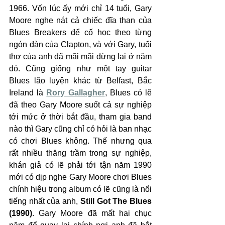
1966. Vốn lúc ấy mới chỉ 14 tuổi, Gary 
Moore nghe nát cả chiếc đĩa than của 
Blues Breakers để cố học theo từng 
ngón đàn của Clapton, và với Gary, tuổi 
thơ của anh đã mãi mãi dừng lại ở năm 
đó. Cũng giống như một tay guitar 
Blues lão luyện khác từ Belfast, Bắc 
Ireland là 
Rory Gallagher
, Blues có lẽ 
đã theo Gary Moore suốt cả sự nghiệp 
tới mức ở thời bắt đầu, tham gia band 
nào thì Gary cũng chỉ có hỏi là ban nhạc 
có chơi Blues không. Thế nhưng qua 
rất nhiều thăng trầm trong sự nghiệp, 
khán giả có lẽ phải tới tận năm 1990 
mới có dịp nghe Gary Moore chơi Blues 
chính hiệu trong album có lẽ cũng là nổi 
tiếng nhất của anh, 
Still Got The Blues 
(1990)
. Gary Moore đã mất hai chục 