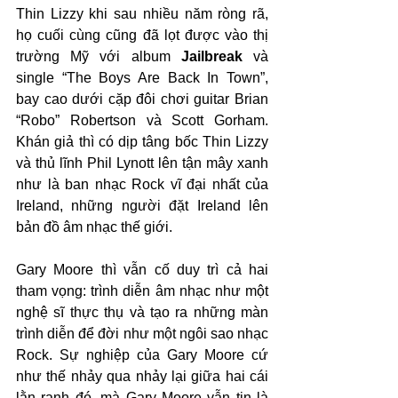
Thin Lizzy khi sau nhiều năm ròng rã, 
họ cuối cùng cũng đã lọt được vào thị 
trường Mỹ với album 
Jailbreak
 và 
single “The Boys Are Back In Town”, 
bay cao dưới cặp đôi chơi guitar Brian 
“Robo” Robertson và Scott Gorham. 
Khán giả thì có dịp tâng bốc Thin Lizzy 
và thủ lĩnh Phil Lynott lên tận mây xanh 
như là ban nhạc Rock vĩ đại nhất của 
Ireland, những người đặt Ireland lên 
bản đồ âm nhạc thế giới.
Gary Moore thì vẫn cố duy trì cả hai 
tham vọng: trình diễn âm nhạc như một 
nghệ sĩ thực thụ và tạo ra những màn 
trình diễn để đời như một ngôi sao nhạc 
Rock. Sự nghiệp của Gary Moore cứ 
như thế nhảy qua nhảy lại giữa hai cái 
lằn ranh đó, mà Gary Moore vẫn tin là 