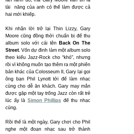
tài  năng của anh có thể làm được cả 
hai mới khiếp. 
Khi nhận lời trở lại Thin Lizzy, Gary 
Moore cũng đồng thời chuẩn bị để thu 
album solo với cái tên 
Back On The 
Street
. Vốn dự đinh làm một album solo 
theo kiểu Jazz-Rock cho “khó”, nhưng 
rồi vì không muốn tạo thêm ra một phiên 
bản khác của Colosseum II, Gary lại gọi 
ông bạn Phil Lynott tới để làm nhạc 
cùng cho dễ ăn khách. Gary may mắn 
được gặp một tay trống Jazz còn rất trẻ 
lúc ấy là 
Simon Phillips
 để thu nhạc 
cùng.
Rồi thế là một ngày, Gary chơi cho Phil 
nghe một đoạn nhạc sau trở thành 