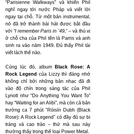
“Parisienne Walkways” và khiến Phil 
nghĩ ngay tới nước Pháp và viết lời 
ngay tại chỗ. Từ một bản instrumental, 
nó đã trở thành bài hát được bắt đầu 
với 
“I remember Paris in ’49,”
 – và thú vị 
ở chỗ cha của Phil tên là Parris và anh 
sinh ra vào năm 1949. Đủ thấy Phil tài 
viết lách thế nào.
Cùng lúc đó, album 
Black Rose: A 
Rock Legend
 của Lizzy thì đáng nhớ 
không chỉ bởi những bản nhạc đã đi 
vào độ chín trong sáng tác của Phil 
Lynott như “Do Anything You Want To” 
hay “Waiting for an Alibi”, mà còn cả bản 
trường ca 7 phút "Róisín Dubh (Black 
Rose): A Rock Legend" có đầy đủ sự bi 
tráng và cao trào – thứ mà sau này 
thường thấy trong thể loại Power Metal.