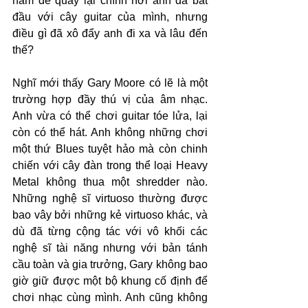
năm để quay lại chính nơi anh đã bắt 
đầu với cây guitar của mình, nhưng 
điều gì đã xô đẩy anh đi xa và lâu đến 
thế?
Nghĩ mới thấy Gary Moore có lẽ là một 
trường hợp đầy thú vị của âm nhạc. 
Anh vừa có thể chơi guitar tóe lửa, lại 
còn có thể hát. Anh không những chơi 
một thứ Blues tuyệt hảo mà còn chinh 
chiến với cây đàn trong thể loại Heavy 
Metal không thua một shredder nào. 
Những nghệ sĩ virtuoso thường được 
bao vây bởi những kẻ virtuoso khác, và 
dù đã từng cộng tác với vô khối các 
nghệ sĩ tài năng nhưng với bản tánh 
cầu toàn và gia trưởng, Gary không bao 
giờ giữ được một bộ khung cố định để 
chơi nhạc cùng mình. Anh cũng không 