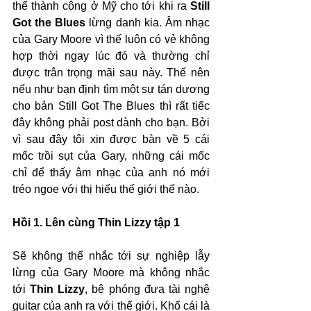
thể thành công ở Mỹ cho tới khi ra 
Still 
Got the Blues
 lừng danh kia. Âm nhạc 
của Gary Moore vì thế luôn có vẻ không 
hợp thời ngay lúc đó và thường chỉ 
được trân trọng mãi sau này. Thế nên 
nếu như bạn định tìm một sự tán dương 
cho bản Still Got The Blues thì rất tiếc 
đây không phải post dành cho bạn. Bởi 
vì sau đây tôi xin được bàn về 5 cái 
mốc trồi sụt của Gary, những cái mốc 
chỉ để thấy âm nhạc của anh nó mới 
tréo ngoe với thị hiếu thế giới thế nào.
Hồi 1. Lên cùng Thin Lizzy tập 1
Sẽ không thể nhắc tới sự nghiệp lẫy 
lừng của Gary Moore mà không nhắc 
tới 
Thin Lizzy
, bệ phóng đưa tài nghệ 
guitar của anh ra với thế giới. Khổ cái là 