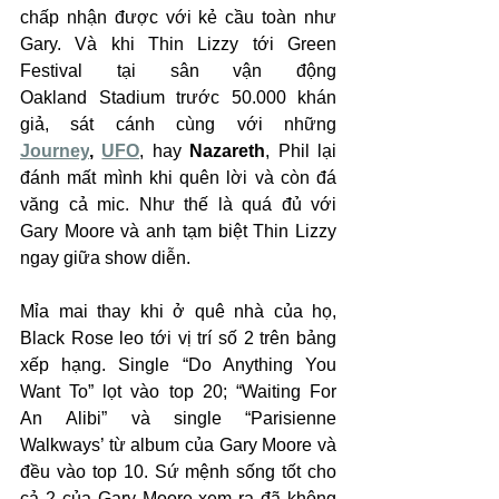
chấp nhận được với kẻ cầu toàn như 
Gary. Và khi Thin Lizzy tới Green 
Festival tại sân vận động 
Oakland Stadium trước 50.000 khán 
giả, sát cánh cùng với những 
Journey
, 
UFO
, hay 
Nazareth
, Phil lại 
đánh mất mình khi quên lời và còn đá 
văng cả mic. Như thế là quá đủ với 
Gary Moore và anh tạm biệt Thin Lizzy 
ngay giữa show diễn.
Mỉa mai thay khi ở quê nhà của họ, 
Black Rose leo tới vị trí số 2 trên bảng 
xếp hạng. Single “Do Anything You 
Want To” lọt vào top 20; “Waiting For 
An Alibi” và single “Parisienne 
Walkways’ từ album của Gary Moore và 
đều vào top 10. Sứ mệnh sống tốt cho 
cả 2 của Gary Moore xem ra đã không 