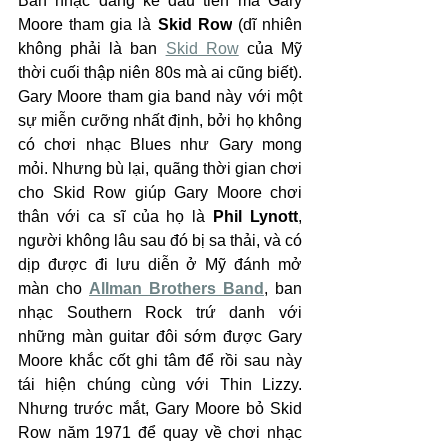
Ban nhạc đáng kể đầu tiên mà Gary 
Moore tham gia là 
Skid Row
 (dĩ nhiên 
không phải là ban 
Skid Row
 của Mỹ 
thời cuối thập niên 80s mà ai cũng biết). 
Gary Moore tham gia band này với một 
sự miễn cưỡng nhất định, bởi họ không 
có chơi nhạc Blues như Gary mong 
mỏi. Nhưng bù lại, quãng thời gian chơi 
cho Skid Row giúp Gary Moore chơi 
thân với ca sĩ của họ là 
Phil Lynott
, 
người không lâu sau đó bị sa thải, và có 
dịp được đi lưu diễn ở Mỹ đánh mở 
màn cho 
Allman Brothers Band
, ban 
nhạc Southern Rock trứ danh với 
những màn guitar đôi sớm được Gary 
Moore khắc cốt ghi tâm để rồi sau này 
tái hiện chúng cùng với Thin Lizzy. 
Nhưng trước mắt, Gary Moore bỏ Skid 
Row năm 1971 để quay về chơi nhạc 