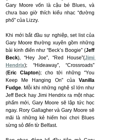
Gary Moore vốn là cậu bé Blues, và 
chưa bao giờ thích kiểu nhạc “đường 
phố” của Lizzy.
Khi mới bắt đầu sự nghiệp, set list của 
Gary Moore thường xuyên gồm những 
bài kinh điển như “Beck’s Boogie” (
Jeff 
Beck
), “Hey Joe”, “Red House”(
Jimi 
Hendrix
); “Hideaway”, “Crossroads” 
(
Eric Clapton
); cho tới những “You 
Keep Me Hanging On” của 
Vanilla 
Fudge
. Mỗi khi những nghệ sĩ lớn như 
Jeff Beck hay Jimi Hendrix ra một nhạc 
phẩm mới, Gary Moore sẽ lập tức học 
ngay. Rory Gallagher và Gary Moore sẽ 
mãi là những kẻ hiếm hoi chơi Blues 
sừng sỏ đến từ Belfast.